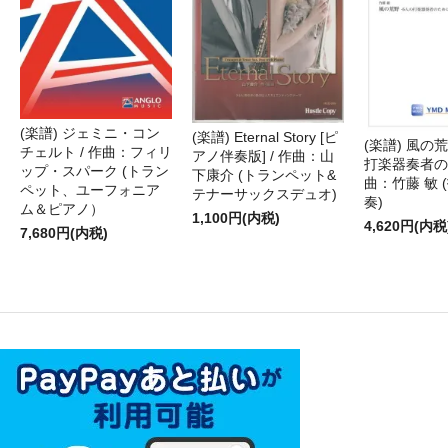
(楽譜) ジェミニ・コン
(楽譜) Eternal Story [ピ
(楽譜) 風の荒
チェルト / 作曲：フィリ
アノ伴奏版] / 作曲：山
打楽器奏者のた
ップ・スパーク (トラン
下康介 (トランペット&
曲：竹藤 敏 
ペット、ユーフォニア
テナーサックスデュオ)
奏)
ム＆ピアノ）
1,100円(内税)
4,620円(内税
7,680円(内税)