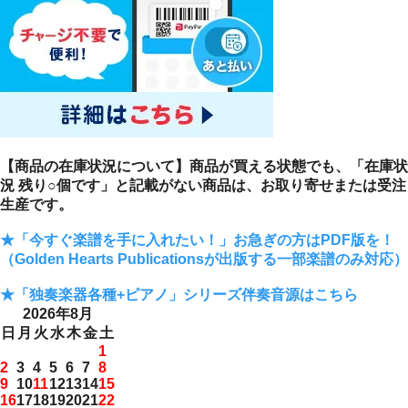
【商品の在庫状況について】商品が買える状態でも、「在庫状
況 残り○個です」と記載がない商品は、お取り寄せまたは受注
生産です。
★「今すぐ楽譜を手に入れたい！」お急ぎの方はPDF版を！
（Golden Hearts Publicationsが出版する一部楽譜のみ対応）
★「独奏楽器各種+ピアノ」シリーズ伴奏音源はこちら
2026年8月
日
月
火
水
木
金
土
1
2
3
4
5
6
7
8
9
10
11
12
13
14
15
16
17
18
19
20
21
22