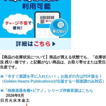
【商品の在庫状況について】商品が買える状態でも、「在庫状
況 残り○個です」と記載がない商品は、お取り寄せまたは受注
生産です。
★「今すぐ楽譜を手に入れたい！」お急ぎの方はPDF版を！
（Golden Hearts Publicationsが出版する一部楽譜のみ対応）
★「独奏楽器各種+ピアノ」シリーズ伴奏音源はこちら
2026年8月
日
月
火
水
木
金
土
1