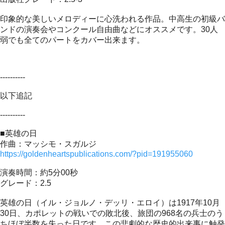
印象的な美しいメロディーに心洗われる作品。中高生の初級バ
ンドの演奏会やコンクール自由曲などにオススメです。30人
弱でも全てのパートをカバー出来ます。
----------
以下追記
----------
■英雄の日
作曲：マッシモ・スガルジ
https://goldenheartspublications.com/?pid=191955060
演奏時間：約5分00秒
グレード：2.5
英雄の日（イル・ジョルノ・デッリ・エロイ）は1917年10月
30日、カポレットの戦いでの敗北後、旅団の968名の兵士のう
ちほぼ半数を失った日です。この悲劇的な歴史的出来事に触発