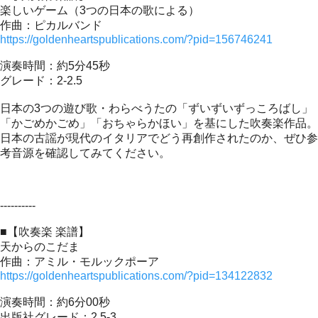
楽しいゲーム（3つの日本の歌による）
作曲：ピカルバンド
https://goldenheartspublications.com/?pid=156746241
演奏時間：約5分45秒
グレード：2-2.5
日本の3つの遊び歌・わらべうたの「ずいずいずっころばし」
「かごめかごめ」「おちゃらかほい」を基にした吹奏楽作品。
日本の古謡が現代のイタリアでどう再創作されたのか、ぜひ参
考音源を確認してみてください。
----------
■【吹奏楽 楽譜】
天からのこだま
作曲：アミル・モルックポーア
https://goldenheartspublications.com/?pid=134122832
演奏時間：約6分00秒
出版社グレード：2.5-3