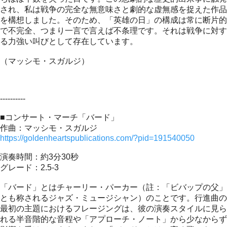
され、私は戦争の完全な無意味さと劇的な虚無感を捉えた作品
を構想しました。そのため、「英雄の日」の構成は常に断片的
で不完全、つまり一言で言えば不条理です。それは戦争に対す
る力強い叫びとして存在しています。
（マッシモ・スガルジ）
----------
■コンサート・マーチ「バード」
作曲：マッシモ・スガルジ
https://goldenheartspublications.com/?pid=191540050
演奏時間：約3分30秒
グレード：2.5-3
「バード」とはチャーリー・パーカー（註：「ビバップの父」
とも称されるジャズ・ミュージシャン）のことです。行進曲の
最初の主題におけるフレージングは、彼の演奏スタイルに見ら
れる半音階的な音程や「アプローチ・ノート」から少なからず