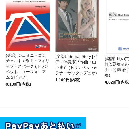
(楽譜) ジェミニ・コン
(楽譜) Eternal Story [ピ
(楽譜) 風の荒
チェルト / 作曲：フィリ
アノ伴奏版] / 作曲：山
打楽器奏者のた
ップ・スパーク (トラン
下康介 (トランペット&
曲：竹藤 敏 
ペット、ユーフォニア
テナーサックスデュオ)
奏)
ム＆ピアノ）
1,100円(内税)
4,620円(内税
8,130円(内税)