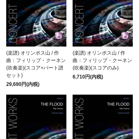
(楽譜) オリンポス山 / 作
(楽譜) オリンポス山 / 作
曲：フィリップ・クーネン
曲：フィリップ・クーネン
(吹奏楽)(スコア+パート譜
(吹奏楽)(スコアのみ)
セット)
6,710円(内税)
29,690円(内税)