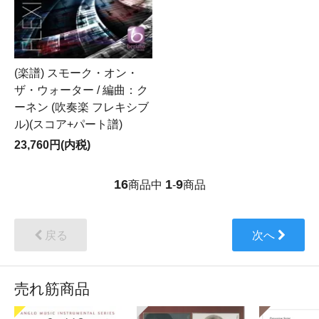
(楽譜) スモーク・オン・
ザ・ウォーター / 編曲：ク
ーネン (吹奏楽 フレキシブ
ル)(スコア+パート譜)
23,760円(内税)
16
1
9
商品中
-
商品
戻る
次へ
売れ筋商品