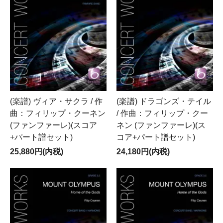
(楽譜) ヴィア・サクラ / 作
(楽譜) ドラゴンズ・テイル
曲：フィリップ・クーネン
/ 作曲：フィリップ・クー
(ファンファーレ)(スコア
ネン (ファンファーレ)(ス
+パート譜セット)
コア+パート譜セット)
25,880円(内税)
24,180円(内税)