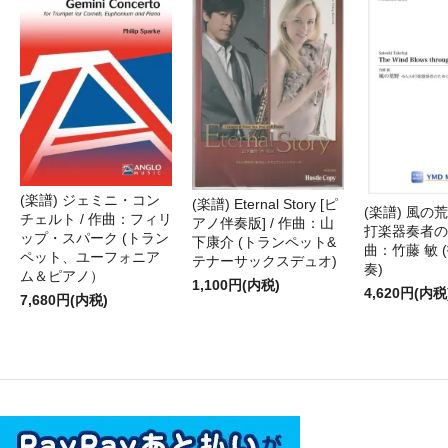
(楽譜) ジェミニ・コン
(楽譜) Eternal Story [ピ
(楽譜) 風の荒
チェルト / 作曲：フィリ
アノ伴奏版] / 作曲：山
打楽器奏者のた
ップ・スパーク (トラン
下康介 (トランペット&
曲：竹藤 敏 
ペット、ユーフォニア
テナーサックスデュオ)
奏)
ム＆ピアノ）
1,100円(内税)
4,620円(内税
7,680円(内税)