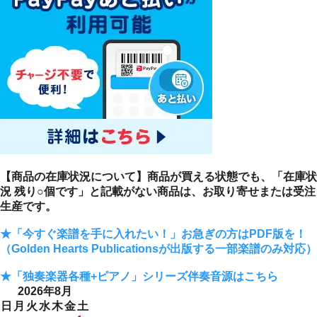
【商品の在庫状況について】商品が買える状態でも、「在庫状
況 残り○個です」と記載がない商品は、お取り寄せまたは受注
生産です。
★「今すぐ楽譜を手に入れたい！」お急ぎの方はPDF版を！
（Golden Hearts Publicationsが出版する一部楽譜のみ対応）
★「独奏楽器各種+ピアノ」シリーズ伴奏音源はこちら
2026年8月
日
月
火
水
木
金
土