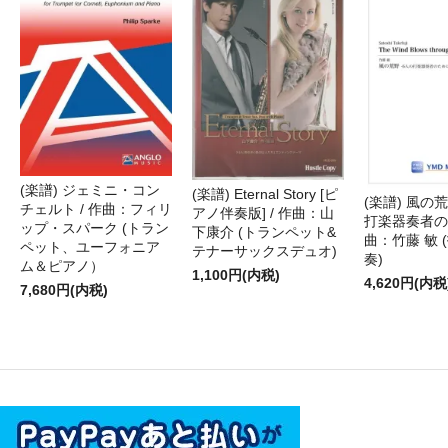
(楽譜) ジェミニ・コン
(楽譜) Eternal Story [ピ
(楽譜) 風の荒
チェルト / 作曲：フィリ
アノ伴奏版] / 作曲：山
打楽器奏者のた
ップ・スパーク (トラン
下康介 (トランペット&
曲：竹藤 敏 
ペット、ユーフォニア
テナーサックスデュオ)
奏)
ム＆ピアノ）
1,100円(内税)
4,620円(内税
7,680円(内税)