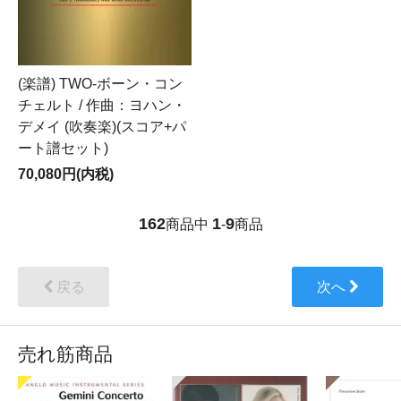
(楽譜) TWO-ボーン・コン
チェルト / 作曲：ヨハン・
デメイ (吹奏楽)(スコア+パ
ート譜セット)
70,080円(内税)
162
1
9
商品中
-
商品
戻る
次へ
売れ筋商品