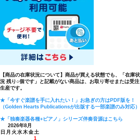
【商品の在庫状況について】商品が買える状態でも、「在庫状
況 残り○個です」と記載がない商品は、お取り寄せまたは受注
生産です。
★「今すぐ楽譜を手に入れたい！」お急ぎの方はPDF版を！
（Golden Hearts Publicationsが出版する一部楽譜のみ対応）
★「独奏楽器各種+ピアノ」シリーズ伴奏音源はこちら
2026年8月
日
月
火
水
木
金
土
1