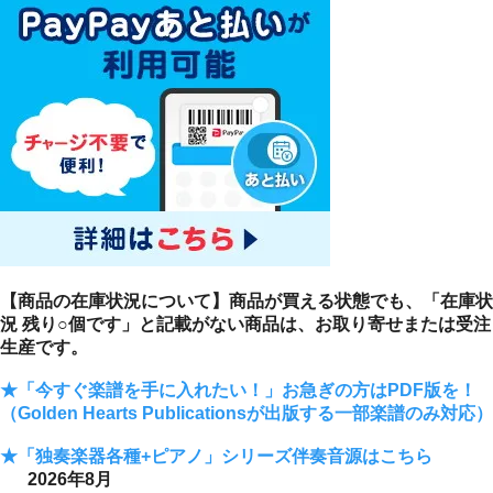
【商品の在庫状況について】商品が買える状態でも、「在庫状
況 残り○個です」と記載がない商品は、お取り寄せまたは受注
生産です。
★「今すぐ楽譜を手に入れたい！」お急ぎの方はPDF版を！
（Golden Hearts Publicationsが出版する一部楽譜のみ対応）
★「独奏楽器各種+ピアノ」シリーズ伴奏音源はこちら
2026年8月