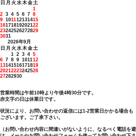
日
月
火
水
木
金
土
1
2
3
4
5
6
7
8
9
10
11
12
13
14
15
16
17
18
19
20
21
22
23
24
25
26
27
28
29
30
31
2026年9月
日
月
火
水
木
金
土
1
2
3
4
5
6
7
8
9
10
11
12
13
14
15
16
17
18
19
20
21
22
23
24
25
26
27
28
29
30
営業時間は午前10時より午後4時30分です。
赤文字の日は休業日です。
状況により、お問い合わせの返信には1-2営業日かかる場合も
ございます。ご了承下さい。
（お問い合わせ内容に間違いがないように、なるべく電話を避
け、メールかお問い合わせフォームを使ってお問い合わせ下さ