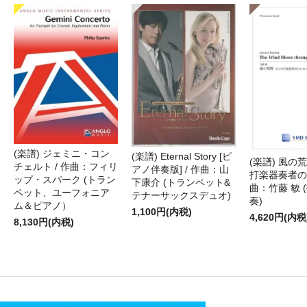
(楽譜) ジェミニ・コン
(楽譜) Eternal Story [ピ
(楽譜) 風の荒
チェルト / 作曲：フィリ
アノ伴奏版] / 作曲：山
打楽器奏者のた
ップ・スパーク (トラン
下康介 (トランペット&
曲：竹藤 敏 
ペット、ユーフォニア
テナーサックスデュオ)
奏)
ム＆ピアノ）
1,100円(内税)
4,620円(内税
8,130円(内税)