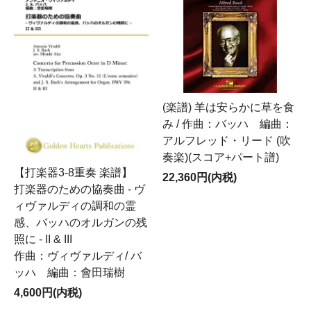
(楽譜) 羊は安らかに草を食
み / 作曲：バッハ 編曲：
アルフレッド・リード (吹
奏楽)(スコア+パート譜)
【打楽器3-8重奏 楽譜】
22,360円(内税)
打楽器のための協奏曲 - ヴ
ィヴァルディの調和の霊
感、バッハのオルガンの残
照に - II & III
作曲：ヴィヴァルディ/ バ
ッハ 編曲：會田瑞樹
4,600円(内税)