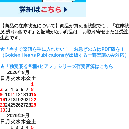
【商品の在庫状況について】商品が買える状態でも、「在庫状
況 残り○個です」と記載がない商品は、お取り寄せまたは受注
生産です。
★「今すぐ楽譜を手に入れたい！」お急ぎの方はPDF版を！
（Golden Hearts Publicationsが出版する一部楽譜のみ対応）
★「独奏楽器各種+ピアノ」シリーズ伴奏音源はこちら
2026年8月
日
月
火
水
木
金
土
1
2
3
4
5
6
7
8
9
10
11
12
13
14
15
16
17
18
19
20
21
22
23
24
25
26
27
28
29
30
31
2026年9月
日
月
火
水
木
金
土
1
2
3
4
5