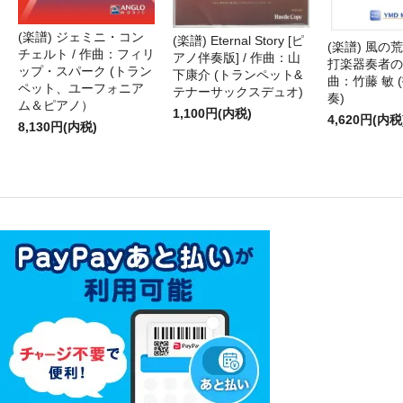
(楽譜) ジェミニ・コン
(楽譜) Eternal Story [ピ
(楽譜) 風の荒
チェルト / 作曲：フィリ
アノ伴奏版] / 作曲：山
打楽器奏者のた
ップ・スパーク (トラン
下康介 (トランペット&
曲：竹藤 敏 
ペット、ユーフォニア
テナーサックスデュオ)
奏)
ム＆ピアノ）
1,100円(内税)
4,620円(内税
8,130円(内税)