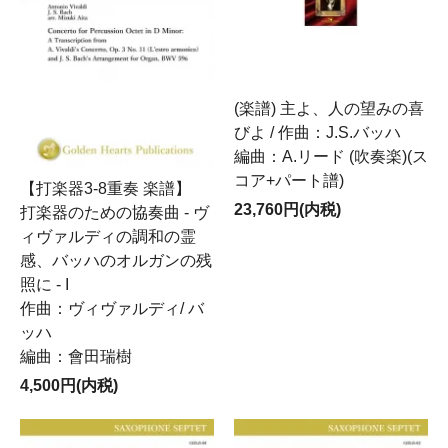
(楽譜) 主よ、人の望みの喜
びよ / 作曲：J.S.バッハ
編曲：A.リード (吹奏楽)(ス
コア+パート譜)
【打楽器3-8重奏 楽譜】
23,760円(内税)
打楽器のための協奏曲 - ヴ
ィヴァルディの調和の霊
感、バッハのオルガンの残
照に - I
作曲：ヴィヴァルディ/ バ
ッハ
編曲：會田瑞樹
4,500円(内税)