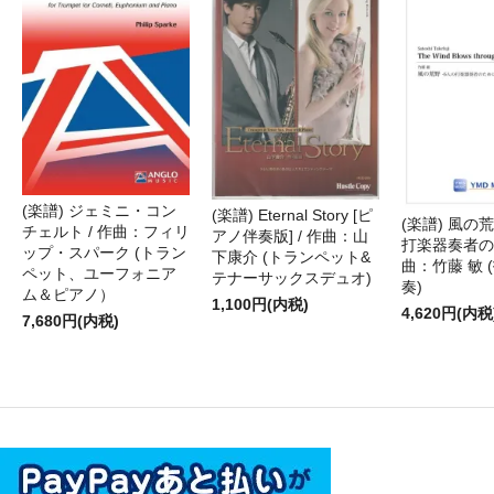
(楽譜) ジェミニ・コン
(楽譜) Eternal Story [ピ
(楽譜) 風の荒
チェルト / 作曲：フィリ
アノ伴奏版] / 作曲：山
打楽器奏者のた
ップ・スパーク (トラン
下康介 (トランペット&
曲：竹藤 敏 
ペット、ユーフォニア
テナーサックスデュオ)
奏)
ム＆ピアノ）
1,100円(内税)
4,620円(内税
7,680円(内税)