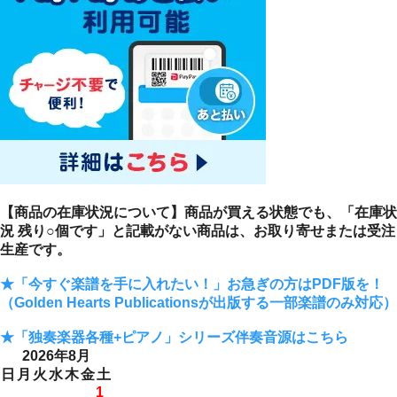
【商品の在庫状況について】商品が買える状態でも、「在庫状
況 残り○個です」と記載がない商品は、お取り寄せまたは受注
生産です。
★「今すぐ楽譜を手に入れたい！」お急ぎの方はPDF版を！
（Golden Hearts Publicationsが出版する一部楽譜のみ対応）
★「独奏楽器各種+ピアノ」シリーズ伴奏音源はこちら
2026年8月
日
月
火
水
木
金
土
1