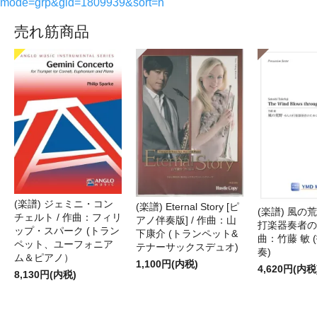
mode=grp&gid=1809939&sort=n
売れ筋商品
(楽譜) ジェミニ・コン
(楽譜) Eternal Story [ピ
(楽譜) 風の荒
チェルト / 作曲：フィリ
アノ伴奏版] / 作曲：山
打楽器奏者のた
ップ・スパーク (トラン
下康介 (トランペット&
曲：竹藤 敏 
ペット、ユーフォニア
テナーサックスデュオ)
奏)
ム＆ピアノ）
1,100円(内税)
4,620円(内税
8,130円(内税)