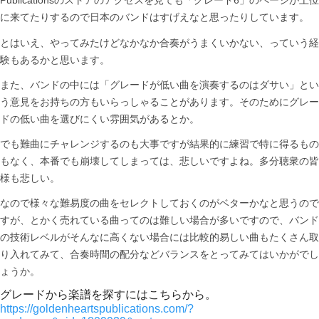
Publicationsのストアのアクセスを見ても「グレード6」のページが上位
に来てたりするので日本のバンドはすげえなと思ったりしています。
とはいえ、やってみたけどなかなか合奏がうまくいかない、っていう経
験もあるかと思います。
また、バンドの中には「グレードが低い曲を演奏するのはダサい」とい
う意見をお持ちの方もいらっしゃることがあります。そのためにグレー
ドの低い曲を選びにくい雰囲気があるとか。
でも難曲にチャレンジするのも大事ですが結果的に練習で特に得るもの
もなく、本番でも崩壊してしまっては、悲しいですよね。多分聴衆の皆
様も悲しい。
なので様々な難易度の曲をセレクトしておくのがベターかなと思うので
すが、とかく売れている曲ってのは難しい場合が多いですので、バンド
の技術レベルがそんなに高くない場合には比較的易しい曲もたくさん取
り入れてみて、合奏時間の配分などバランスをとってみてはいかがでし
ょうか。
グレードから楽譜を探すにはこちらから。
https://goldenheartspublications.com/?