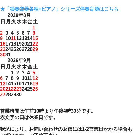
★「独奏楽器各種+ピアノ」シリーズ伴奏音源はこちら
2026年8月
日
月
火
水
木
金
土
1
2
3
4
5
6
7
8
9
10
11
12
13
14
15
16
17
18
19
20
21
22
23
24
25
26
27
28
29
30
31
2026年9月
日
月
火
水
木
金
土
1
2
3
4
5
6
7
8
9
10
11
12
13
14
15
16
17
18
19
20
21
22
23
24
25
26
27
28
29
30
営業時間は午前10時より午後4時30分です。
赤文字の日は休業日です。
状況により、お問い合わせの返信には1-2営業日かかる場合も