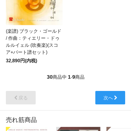
(楽譜) ブラック・ゴールド
/ 作曲：ティエリー・ドゥ
ルルイェル (吹奏楽)(スコ
ア+パート譜セット)
32,890円(内税)
30
1
9
商品中
-
商品
戻る
次へ
売れ筋商品