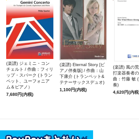
(楽譜) ジェミニ・コン
(楽譜) Eternal Story [ピ
(楽譜) 風の荒
チェルト / 作曲：フィリ
アノ伴奏版] / 作曲：山
打楽器奏者のた
ップ・スパーク (トラン
下康介 (トランペット&
曲：竹藤 敏 
ペット、ユーフォニア
テナーサックスデュオ)
奏)
ム＆ピアノ）
1,100円(内税)
4,620円(内税
7,680円(内税)