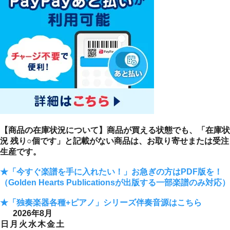
【商品の在庫状況について】商品が買える状態でも、「在庫状
況 残り○個です」と記載がない商品は、お取り寄せまたは受注
生産です。
★「今すぐ楽譜を手に入れたい！」お急ぎの方はPDF版を！
（Golden Hearts Publicationsが出版する一部楽譜のみ対応）
★「独奏楽器各種+ピアノ」シリーズ伴奏音源はこちら
2026年8月
日
月
火
水
木
金
土