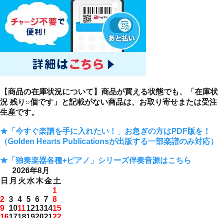
【商品の在庫状況について】商品が買える状態でも、「在庫状
況 残り○個です」と記載がない商品は、お取り寄せまたは受注
生産です。
★「今すぐ楽譜を手に入れたい！」お急ぎの方はPDF版を！
（Golden Hearts Publicationsが出版する一部楽譜のみ対応）
★「独奏楽器各種+ピアノ」シリーズ伴奏音源はこちら
2026年8月
日
月
火
水
木
金
土
1
2
3
4
5
6
7
8
9
10
11
12
13
14
15
16
17
18
19
20
21
22