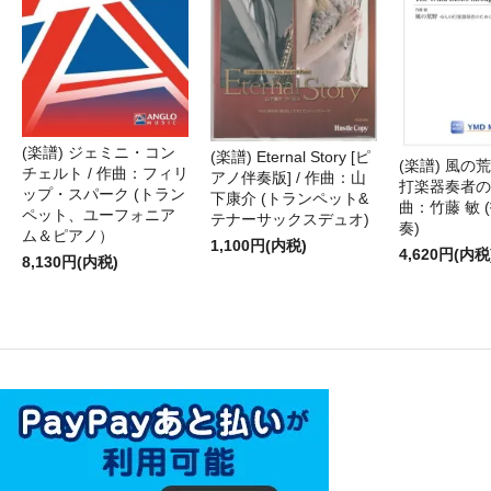
(楽譜) ジェミニ・コン
(楽譜) Eternal Story [ピ
(楽譜) 風の荒
チェルト / 作曲：フィリ
アノ伴奏版] / 作曲：山
打楽器奏者のた
ップ・スパーク (トラン
下康介 (トランペット&
曲：竹藤 敏 
ペット、ユーフォニア
テナーサックスデュオ)
奏)
ム＆ピアノ）
1,100円(内税)
4,620円(内税
8,130円(内税)