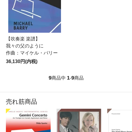
【吹奏楽 楽譜】
我々の父のように
作曲：マイケル・バリー
36,130円(内税)
9
1
9
商品中
-
商品
売れ筋商品