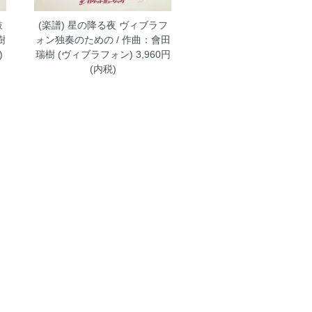
鼓
(楽譜) 星の降る夜 ヴィブラフ
樹
ォン独奏のための / 作曲：會田
)
瑞樹 (ヴィブラフォン)
3,960円
(内税)