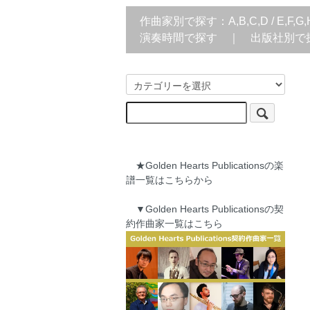
作曲家別で探す：
A,B,C,D
/
E,F,G,
演奏時間で探す
｜
出版社別で
★Golden Hearts Publicationsの楽
譜一覧はこちらから
▼Golden Hearts Publicationsの契
約作曲家一覧はこちら