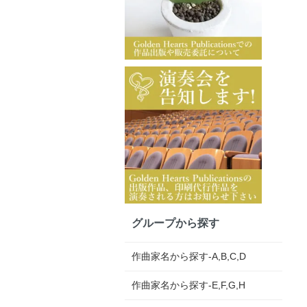
グループから探す
作曲家名から探す-A,B,C,D
作曲家名から探す-E,F,G,H