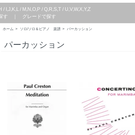
H
/
I,J,K,L
/
M,N,O,P
/
Q,R,S,T
/
U,V,W,X,Y,Z
探す
｜
グレードで探す
ホーム
>
ソロ/ソロ＆ピアノ 楽譜
>
パーカッション
パーカッション