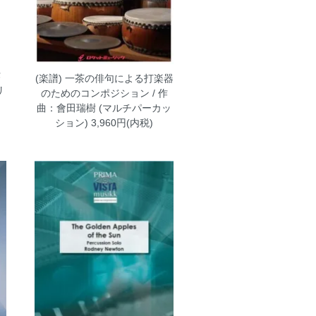
作
(楽譜) 一茶の俳句による打楽器
リ
のためのコンポジション / 作
)
曲：會田瑞樹 (マルチパーカッ
ション)
3,960円(内税)