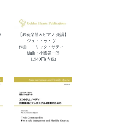
3
【独奏楽器＆ピアノ 楽譜】
ジュ・トゥ・ヴ
作曲：エリック・サティ
編曲：小國晃一郎
1,940円(内税)