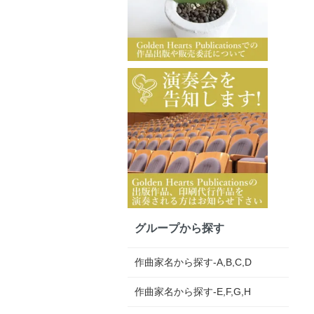
グループから探す
作曲家名から探す-A,B,C,D
作曲家名から探す-E,F,G,H