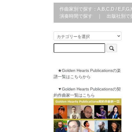
作曲家別で探す：
A,B,C,D
/
E,F,G,
演奏時間で探す
｜
出版社別で
★Golden Hearts Publicationsの楽
譜一覧はこちらから
▼Golden Hearts Publicationsの契
約作曲家一覧はこちら