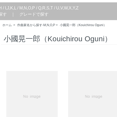
H
/
I,J,K,L
/
M,N,O,P
/
Q,R,S,T
/
U,V,W,X,Y,Z
探す
｜
グレードで探す
ホーム
>
作曲家名から探す-M,N,O,P
>
小國晃一郎（Kouichirou Oguni）
小國晃一郎（Kouichirou Oguni）