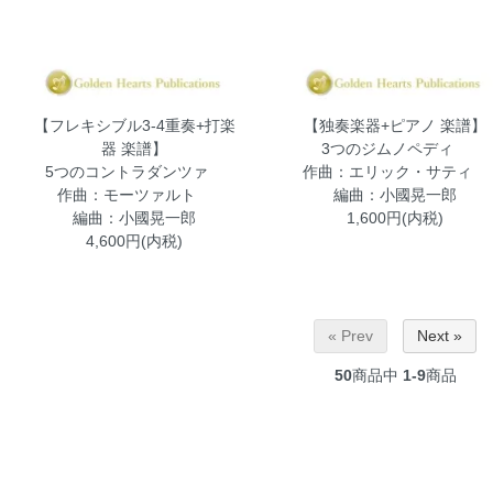
【フレキシブル3-4重奏+打楽
【独奏楽器+ピアノ 楽譜】
器 楽譜】
3つのジムノペディ
5つのコントラダンツァ
作曲：エリック・サティ
作曲：モーツァルト
編曲：小國晃一郎
編曲：小國晃一郎
1,600円(内税)
4,600円(内税)
« Prev
Next »
50
商品中
1-9
商品