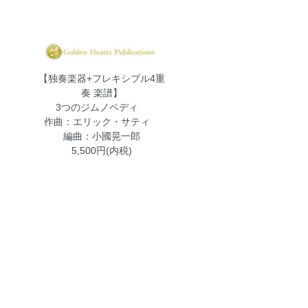
【独奏楽器+フレキシブル4重
奏 楽譜】
3つのジムノペディ
作曲：エリック・サティ
編曲：小國晃一郎
5,500円(内税)