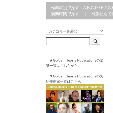
作曲家別で探す：
A,B,C,D
/
E,F,G,
演奏時間で探す
｜
出版社別で
★Golden Hearts Publicationsの楽
譜一覧はこちらから
▼Golden Hearts Publicationsの契
約作曲家一覧はこちら