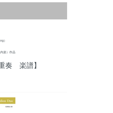
ng）
室内楽）作品
重奏 楽譜】