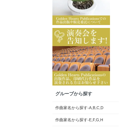
グループから探す
作曲家名から探す-A,B,C,D
作曲家名から探す-E,F,G,H