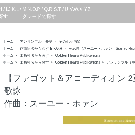
H
/
I,J,K,L
/
M,N,O,P
/
Q,R,S,T
/
U,V,W,X,Y,Z
探す
｜
グレードで探す
ホーム
>
アンサンブル 楽譜
>
その他室内楽
ホーム
>
作曲家名から探す-E,F,G,H
>
黄思瑜（スーユー・ホァン：Ssu-Yu Hua
ホーム
>
出版社名から探す
>
Golden Hearts Publications
ホーム
>
出版社名から探す
>
Golden Hearts Publications
>
アンサンブル（
【ファゴット＆アコーディオン 2
歌詠
作曲：スーユー・ホァン