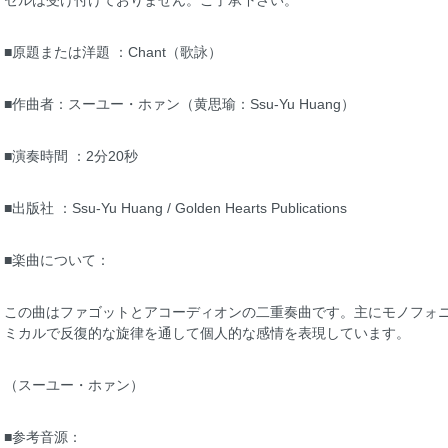
セルは受け付けておりません。ご了承下さい。
■原題または洋題 ：Chant（歌詠）
■作曲者：スーユー・ホァン（黄思瑜：Ssu-Yu Huang）
■演奏時間 ：2分20秒
■出版社 ：Ssu-Yu Huang / Golden Hearts Publications
■楽曲について：
この曲はファゴットとアコーディオンの二重奏曲です。主にモノフォ
ミカルで反復的な旋律を通して個人的な感情を表現しています。
（スーユー・ホァン）
■参考音源：