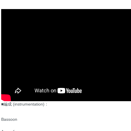
■編成 (instrumentation)：
Bassoon