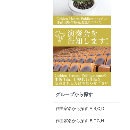
グループから探す
作曲家名から探す-A,B,C,D
作曲家名から探す-E,F,G,H