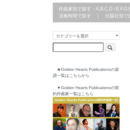
作曲家別で探す：
A,B,C,D
/
E,F,G,
演奏時間で探す
｜
出版社別で
★Golden Hearts Publicationsの楽
譜一覧はこちらから
▼Golden Hearts Publicationsの契
約作曲家一覧はこちら