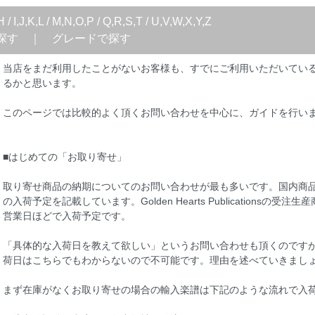
H
/
I,J,K,L
/
M,N,O,P
/
Q,R,S,T
/
U,V,W,X,Y,Z
探す
｜
グレードで探す
当店をまだ利用したことがないお客様も、すでにご利用いただいてい
るかと思います。
このページでは比較的よく頂くお問い合わせを中心に、ガイドを行い
■はじめての「お取り寄せ」
取り寄せ商品の納期についてのお問い合わせが最も多いです。国内商
の入荷予定を記載しています。Golden Hearts Publicationsの
営業日ほどで入荷予定です。
「具体的な入荷日を教えて欲しい」というお問い合わせも頂くのです
荷日はこちらでもわからないので不可能です。理由を述べていきまし
まず在庫がなくお取り寄せの場合の輸入楽譜は下記のような流れで入