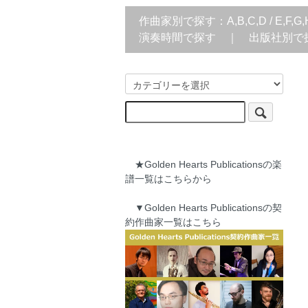
作曲家別で探す：
A,B,C,D
/
E,F,G,
演奏時間で探す
｜
出版社別で
★Golden Hearts Publicationsの楽
譜一覧はこちらから
▼Golden Hearts Publicationsの契
約作曲家一覧はこちら