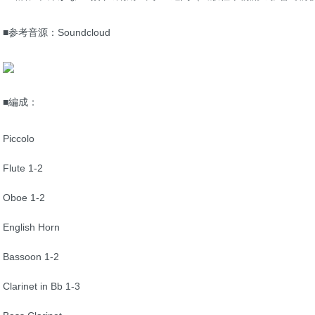
■参考音源：Soundcloud
■編成：
Piccolo
Flute 1-2
Oboe 1-2
English Horn
Bassoon 1-2
Clarinet in Bb 1-3