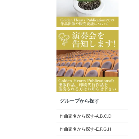
グループから探す
作曲家名から探す-A,B,C,D
作曲家名から探す-E,F,G,H