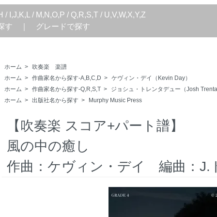
H
/
I,J,K,L
/
M,N,O,P
/
Q,R,S,T
/
U,V,W,X,Y,Z
探す
｜
グレードで探す
ホーム
>
吹奏楽 楽譜
ホーム
>
作曲家名から探す-A,B,C,D
>
ケヴィン・デイ（Kevin Day）
ホーム
>
作曲家名から探す-Q,R,S,T
>
ジョシュ・トレンタデュー（Josh Trenta
ホーム
>
出版社名から探す
>
Murphy Music Press
【吹奏楽 スコア+パート譜】
風の中の癒し
作曲：ケヴィン・デイ 編曲：J.