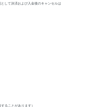
則として決済および入金後のキャンセルは
）
後することがあります）