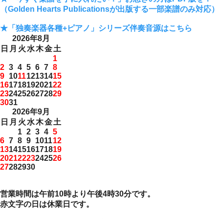
（Golden Hearts Publicationsが出版する一部楽譜のみ対応）
★「独奏楽器各種+ピアノ」シリーズ伴奏音源はこちら
2026年8月
日
月
火
水
木
金
土
1
2
3
4
5
6
7
8
9
10
11
12
13
14
15
16
17
18
19
20
21
22
23
24
25
26
27
28
29
30
31
2026年9月
日
月
火
水
木
金
土
1
2
3
4
5
6
7
8
9
10
11
12
13
14
15
16
17
18
19
20
21
22
23
24
25
26
27
28
29
30
営業時間は午前10時より午後4時30分です。
赤文字の日は休業日です。