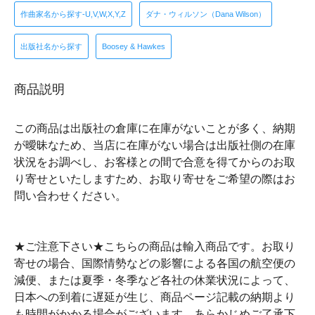
作曲家名から探す-U,V,W,X,Y,Z
ダナ・ウィルソン（Dana Wilson）
出版社名から探す
Boosey & Hawkes
商品説明
この商品は出版社の倉庫に在庫がないことが多く、納期
が曖昧なため、当店に在庫がない場合は出版社側の在庫
状況をお調べし、お客様との間で合意を得てからのお取
り寄せといたしますため、お取り寄せをご希望の際はお
問い合わせください。
★ご注意下さい★こちらの商品は輸入商品です。お取り
寄せの場合、国際情勢などの影響による各国の航空便の
減便、または夏季・冬季など各社の休業状況によって、
日本への到着に遅延が生じ、商品ページ記載の納期より
も時間がかかる場合がございます。あらかじめご了承下