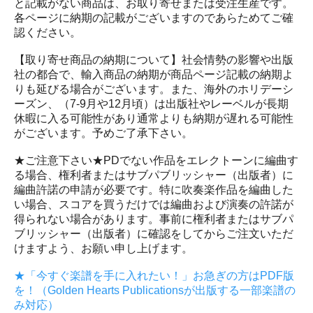
と記載がない商品は、お取り寄せまたは受注生産です。
各ページに納期の記載がございますのであらためてご確
認ください。
【取り寄せ商品の納期について】社会情勢の影響や出版
社の都合で、輸入商品の納期が商品ページ記載の納期よ
りも延びる場合がございます。また、海外のホリデーシ
ーズン、（7-9月や12月頃）は出版社やレーベルが長期
休暇に入る可能性があり通常よりも納期が遅れる可能性
がございます。予めご了承下さい。
★ご注意下さい★PDでない作品をエレクトーンに編曲す
る場合、権利者またはサブパブリッシャー（出版者）に
編曲許諾の申請が必要です。特に吹奏楽作品を編曲した
い場合、スコアを買うだけでは編曲および演奏の許諾が
得られない場合があります。事前に権利者またはサブパ
ブリッシャー（出版者）に確認をしてからご注文いただ
けますよう、お願い申し上げます。
★「今すぐ楽譜を手に入れたい！」お急ぎの方はPDF版
を！（Golden Hearts Publicationsが出版する一部楽譜の
み対応）