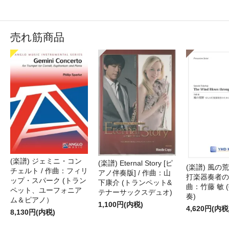
売れ筋商品
(楽譜) ジェミニ・コン
(楽譜) Eternal Story [ピ
(楽譜) 風の荒
チェルト / 作曲：フィリ
アノ伴奏版] / 作曲：山
打楽器奏者のた
ップ・スパーク (トラン
下康介 (トランペット&
曲：竹藤 敏 
ペット、ユーフォニア
テナーサックスデュオ)
奏)
ム＆ピアノ）
1,100円(内税)
4,620円(内税
8,130円(内税)