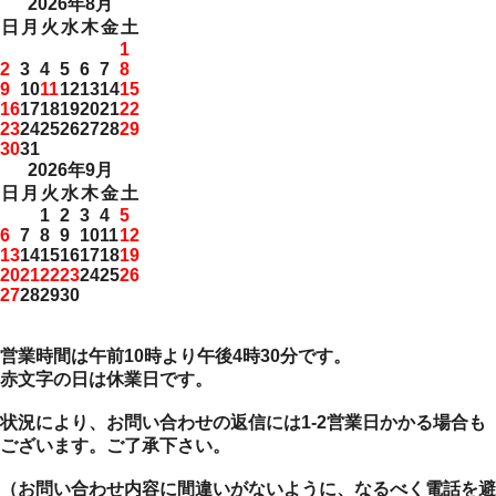
2026年8月
日
月
火
水
木
金
土
1
2
3
4
5
6
7
8
9
10
11
12
13
14
15
16
17
18
19
20
21
22
23
24
25
26
27
28
29
30
31
2026年9月
日
月
火
水
木
金
土
1
2
3
4
5
6
7
8
9
10
11
12
13
14
15
16
17
18
19
20
21
22
23
24
25
26
27
28
29
30
営業時間は午前10時より午後4時30分です。
赤文字の日は休業日です。
状況により、お問い合わせの返信には1-2営業日かかる場合も
ございます。ご了承下さい。
（お問い合わせ内容に間違いがないように、なるべく電話を避