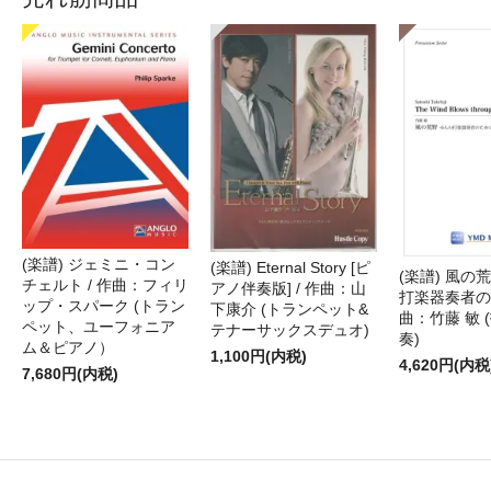
(楽譜) ジェミニ・コン
(楽譜) Eternal Story [ピ
(楽譜) 風の荒
チェルト / 作曲：フィリ
アノ伴奏版] / 作曲：山
打楽器奏者のた
ップ・スパーク (トラン
下康介 (トランペット&
曲：竹藤 敏 
ペット、ユーフォニア
テナーサックスデュオ)
奏)
ム＆ピアノ）
1,100円(内税)
4,620円(内税
7,680円(内税)