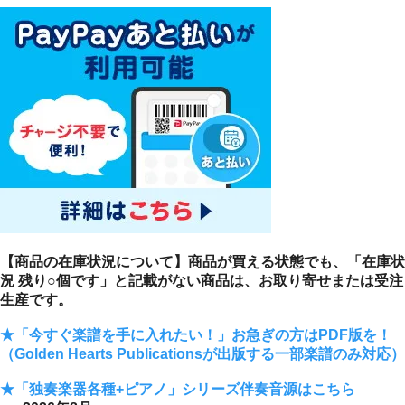
【商品の在庫状況について】商品が買える状態でも、「在庫状
況 残り○個です」と記載がない商品は、お取り寄せまたは受注
生産です。
★「今すぐ楽譜を手に入れたい！」お急ぎの方はPDF版を！
（Golden Hearts Publicationsが出版する一部楽譜のみ対応）
★「独奏楽器各種+ピアノ」シリーズ伴奏音源はこちら