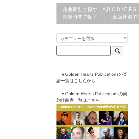
作曲家別で探す：
A,B,C,D
/
E,F,G,
演奏時間で探す
｜
出版社別で
★Golden Hearts Publicationsの楽
譜一覧はこちらから
▼Golden Hearts Publicationsの契
約作曲家一覧はこちら