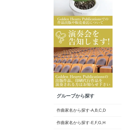
グループから探す
作曲家名から探す-A,B,C,D
作曲家名から探す-E,F,G,H