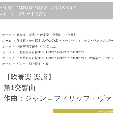
H
/
I,J,K,L
/
M,N,O,P
/
Q,R,S,T
/
U,V,W,X,Y,Z
探す
｜
グレードで探す
ホーム
>
吹奏楽 楽譜
>
吹奏楽 交響曲、小交響曲
ホーム
>
作曲家名から探す-U,V,W,X,Y,Z
>
ジャン＝フィリップ・ヴァンブスラール（Jean
ホーム
>
演奏時間で探す
>
15分以上
ホーム
>
出版社名から探す
>
Golden Hearts Publications
ホーム
>
出版社名から探す
>
Golden Hearts Publications
>
吹奏楽オリジナ
ホーム
>
グレード別で探す
>
5～
【吹奏楽 楽譜】
第1交響曲
作曲：ジャン＝フィリップ・ヴァ