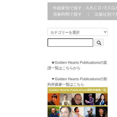
作曲家別で探す：
A,B,C,D
/
E,F,G,
演奏時間で探す
｜
出版社別で
★Golden Hearts Publicationsの楽
譜一覧はこちらから
▼Golden Hearts Publicationsの契
約作曲家一覧はこちら