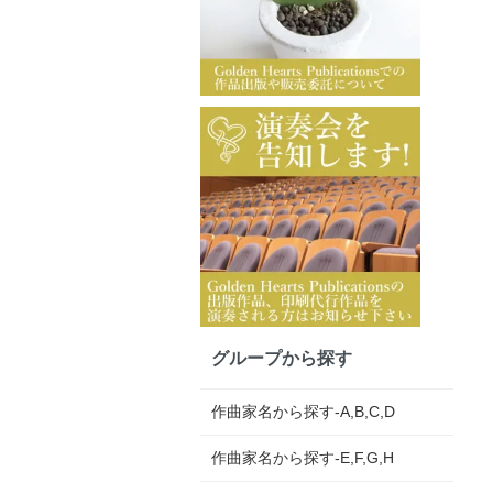
グループから探す
作曲家名から探す-A,B,C,D
作曲家名から探す-E,F,G,H