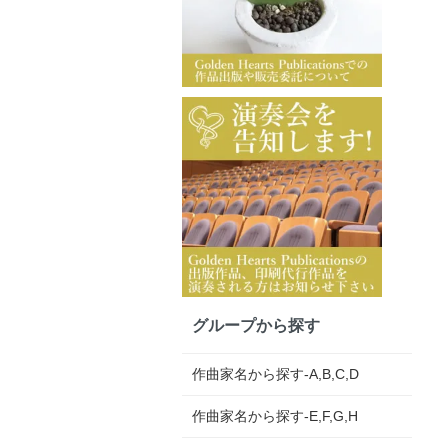
グループから探す
作曲家名から探す-A,B,C,D
作曲家名から探す-E,F,G,H