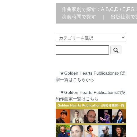
作曲家別で探す：
A,B,C,D
/
E,F,G,
演奏時間で探す
｜
出版社別で
★Golden Hearts Publicationsの楽
譜一覧はこちらから
▼Golden Hearts Publicationsの契
約作曲家一覧はこちら