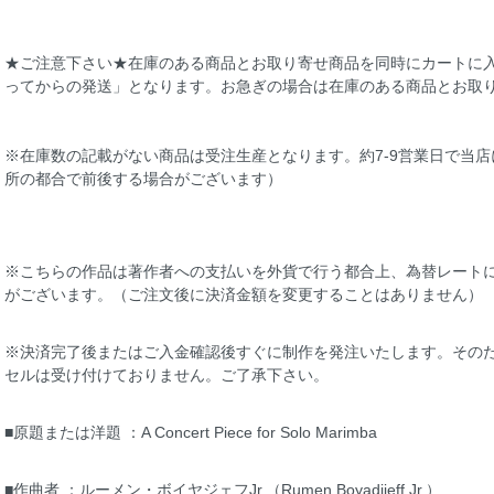
★ご注意下さい★在庫のある商品とお取り寄せ商品を同時にカートに
ってからの発送」となります。お急ぎの場合は在庫のある商品とお取
※在庫数の記載がない商品は受注生産となります。約7-9営業日で当
所の都合で前後する場合がございます）
※こちらの作品は著作者への支払いを外貨で行う都合上、為替レート
がございます。（ご注文後に決済金額を変更することはありません）
※決済完了後またはご入金確認後すぐに制作を発注いたします。その
セルは受け付けておりません。ご了承下さい。
■原題または洋題 ：A Concert Piece for Solo Marimba
■作曲者 ：ルーメン・ボイヤジェフJr.（Rumen Boyadjieff Jr.）