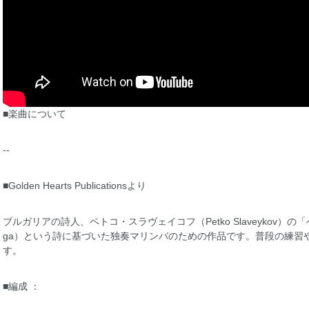
■楽曲について
--
■Golden Hearts Publicationsより
ブルガリアの詩人、ペトコ・スラヴェイコフ（Petko Slaveykov）の「ベロノガの
ga）という詩に基づいた独奏マリンバのための作品です。普段の練習
す。
■編成 ：