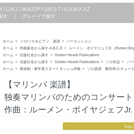
H
/
I,J,K,L
/
M,N,O,P
/
Q,R,S,T
/
U,V,W,X,Y,Z
探す
｜
グレードで探す
ホーム
>
ソロ/ソロ＆ピアノ 楽譜
>
パーカッション
ホーム
>
作曲家名から探す-A,B,C,D
>
ルーメン・ボイヤジェフJr.（Rumen Boyadji
ホーム
>
出版社名から探す
>
Golden Hearts Publications
ホーム
>
出版社名から探す
>
Golden Hearts Publications
>
ソロ作品
>
パー
ホーム
>
新体制・新年度スタートダッシュ特集
>
ソロ楽譜、教則本/エチュー
【マリンバ 楽譜】
独奏マリンバのためのコンサー
作曲：ルーメン・ボイヤジェフJr.