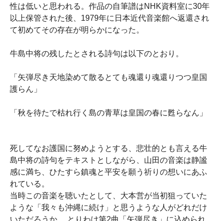
性は低いと思われる。作品の自筆譜はNHK資料室に30年
以上保管された後、1979年に日本近代音楽館へ返還され
て初めてその存在が明らかになった。
牛島中将の残したとされる詩句は以下のとおり。
「矢弾尽き天地染めて散るとても魂還り魂還りつつ皇国
護らん」
「秋を待たで枯れ行く島の青草は皇国の春に甦らなん」
死してなお護国に努めようとする、悲壮的とも言える牛
島中将の詩句をテキストとしながら、山田の音楽は静謐
感に満ち、ひたすら鎮魂と平安を願う祈りの想いにあふ
れている。
当時この音楽を聴いたとして、大本営が当初狙っていた
ような「我々も沖縄に続け」と思うような人がどれだけ
いただろうか。 とりわけ第2曲「矢弾尽き」に込められ