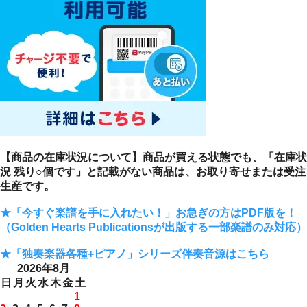
【商品の在庫状況について】商品が買える状態でも、「在庫状
況 残り○個です」と記載がない商品は、お取り寄せまたは受注
生産です。
★「今すぐ楽譜を手に入れたい！」お急ぎの方はPDF版を！
（Golden Hearts Publicationsが出版する一部楽譜のみ対応）
★「独奏楽器各種+ピアノ」シリーズ伴奏音源はこちら
2026年8月
日
月
火
水
木
金
土
1