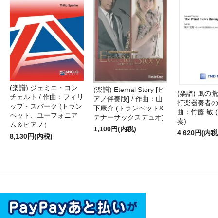
(楽譜) ジェミニ・コン
(楽譜) Eternal Story [ピ
(楽譜) 風の荒
チェルト / 作曲：フィリ
アノ伴奏版] / 作曲：山
打楽器奏者のた
ップ・スパーク (トラン
下康介 (トランペット&
曲：竹藤 敏 
ペット、ユーフォニア
テナーサックスデュオ)
奏)
ム＆ピアノ）
1,100円(内税)
4,620円(内税
8,130円(内税)