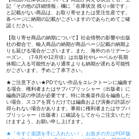
記「その他の詳細情報」欄に「在庫状況 残り○個です」
と記載がない商品は、お取り寄せまたは受注生産です。
各ページに納期の記載がございますのであらためてご確
認ください。
【取り寄せ商品の納期について】社会情勢の影響や出版
社の都合で、輸入商品の納期が商品ページ記載の納期よ
りも延びる場合がございます。また、海外のホリデーシ
ーズン、（7-9月や12月頃）は出版社やレーベルが長期
休暇に入る可能性があり通常よりも納期が遅れる可能性
がございます。予めご了承下さい。
★ご注意下さい★PDでない作品をエレクトーンに編曲す
る場合、権利者またはサブパブリッシャー（出版者）に
編曲許諾の申請が必要です。特に吹奏楽作品を編曲した
い場合、スコアを買うだけでは編曲および演奏の許諾が
得られない場合があります。事前に権利者またはサブパ
ブリッシャー（出版者）に確認をしてからご注文いただ
けますよう、お願い申し上げます。
★「今すぐ楽譜を手に入れたい！」お急ぎの方はPDF版