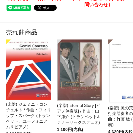
問い合わせ）
売れ筋商品
(楽譜) ジェミニ・コン
(楽譜) Eternal Story [ピ
(楽譜) 風の荒
チェルト / 作曲：フィリ
アノ伴奏版] / 作曲：山
打楽器奏者のた
ップ・スパーク (トラン
下康介 (トランペット&
曲：竹藤 敏 
ペット、ユーフォニア
テナーサックスデュオ)
奏)
ム＆ピアノ）
1,100円(内税)
4,620円(内税