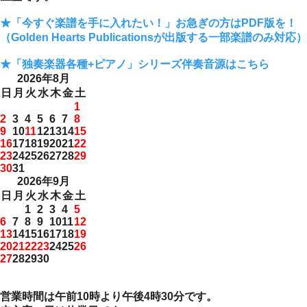
★「今すぐ楽譜を手に入れたい！」お急ぎの方はPDF版を！
（Golden Hearts Publicationsが出版する一部楽譜のみ対応）
★「独奏楽器各種+ピアノ」シリーズ伴奏音源はこちら
2026年8月
日
月
火
水
木
金
土
1
2
3
4
5
6
7
8
9
10
11
12
13
14
15
16
17
18
19
20
21
22
23
24
25
26
27
28
29
30
31
2026年9月
日
月
火
水
木
金
土
1
2
3
4
5
6
7
8
9
10
11
12
13
14
15
16
17
18
19
20
21
22
23
24
25
26
27
28
29
30
営業時間は午前10時より午後4時30分です。