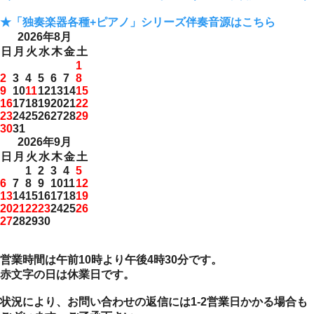
★「独奏楽器各種+ピアノ」シリーズ伴奏音源はこちら
2026年8月
日
月
火
水
木
金
土
1
2
3
4
5
6
7
8
9
10
11
12
13
14
15
16
17
18
19
20
21
22
23
24
25
26
27
28
29
30
31
2026年9月
日
月
火
水
木
金
土
1
2
3
4
5
6
7
8
9
10
11
12
13
14
15
16
17
18
19
20
21
22
23
24
25
26
27
28
29
30
営業時間は午前10時より午後4時30分です。
赤文字の日は休業日です。
状況により、お問い合わせの返信には1-2営業日かかる場合も