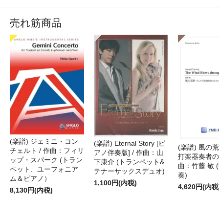
売れ筋商品
(楽譜) ジェミニ・コン
(楽譜) Eternal Story [ピ
(楽譜) 風の荒
チェルト / 作曲：フィリ
アノ伴奏版] / 作曲：山
打楽器奏者のた
ップ・スパーク (トラン
下康介 (トランペット&
曲：竹藤 敏 
ペット、ユーフォニア
テナーサックスデュオ)
奏)
ム＆ピアノ）
1,100円(内税)
4,620円(内税
8,130円(内税)