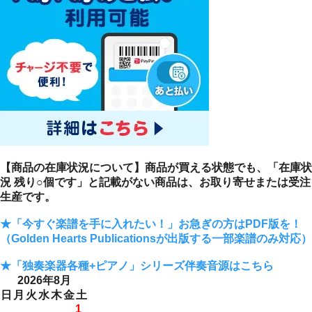
【商品の在庫状況について】商品が買える状態でも、「在庫状
況 残り○個です」と記載がない商品は、お取り寄せまたは受注
生産です。
★「今すぐ楽譜を手に入れたい！」お急ぎの方はPDF版を！
（Golden Hearts Publicationsが出版する一部楽譜のみ対応）
★「独奏楽器各種+ピアノ」シリーズ伴奏音源はこちら
2026年8月
日
月
火
水
木
金
土
1