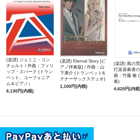
(楽譜) ジェミニ・コン
(楽譜) Eternal Story [ピ
(楽譜) 風の荒
チェルト / 作曲：フィリ
アノ伴奏版] / 作曲：山
打楽器奏者のた
ップ・スパーク (トラン
下康介 (トランペット&
曲：竹藤 敏 
ペット、ユーフォニア
テナーサックスデュオ)
奏)
ム＆ピアノ）
1,100円(内税)
4,620円(内税
8,130円(内税)