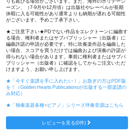
りも延びる場合がございます。また、海外のホリデーシ
ーズン、（7-9月や12月頃）は出版社やレーベルが長期
休暇に入る可能性があり通常よりも納期が遅れる可能性
がございます。予めご了承下さい。
★ご注意下さい★PDでない作品をエレクトーンに編曲す
る場合、権利者またはサブパブリッシャー（出版者）に
編曲許諾の申請が必要です。特に吹奏楽作品を編曲した
い場合、スコアを買うだけでは編曲および演奏の許諾が
得られない場合があります。事前に権利者またはサブパ
ブリッシャー（出版者）に確認をしてからご注文いただ
けますよう、お願い申し上げます。
★「今すぐ楽譜を手に入れたい！」お急ぎの方はPDF版
を！（Golden Hearts Publicationsが出版する一部楽譜の
み対応）
★「独奏楽器各種+ピアノ」シリーズ伴奏音源はこちら
レビューを見る(0件)