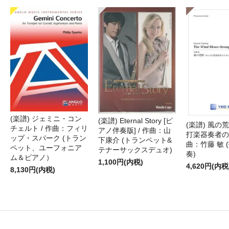
(楽譜) ジェミニ・コン
(楽譜) Eternal Story [ピ
(楽譜) 風の荒
チェルト / 作曲：フィリ
アノ伴奏版] / 作曲：山
打楽器奏者のた
ップ・スパーク (トラン
下康介 (トランペット&
曲：竹藤 敏 
ペット、ユーフォニア
テナーサックスデュオ)
奏)
ム＆ピアノ）
1,100円(内税)
4,620円(内税
8,130円(内税)