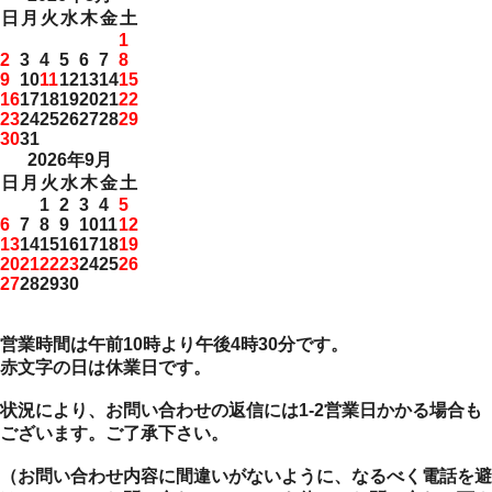
日
月
火
水
木
金
土
1
2
3
4
5
6
7
8
9
10
11
12
13
14
15
16
17
18
19
20
21
22
23
24
25
26
27
28
29
30
31
2026年9月
日
月
火
水
木
金
土
1
2
3
4
5
6
7
8
9
10
11
12
13
14
15
16
17
18
19
20
21
22
23
24
25
26
27
28
29
30
営業時間は午前10時より午後4時30分です。
赤文字の日は休業日です。
状況により、お問い合わせの返信には1-2営業日かかる場合も
ございます。ご了承下さい。
（お問い合わせ内容に間違いがないように、なるべく電話を避