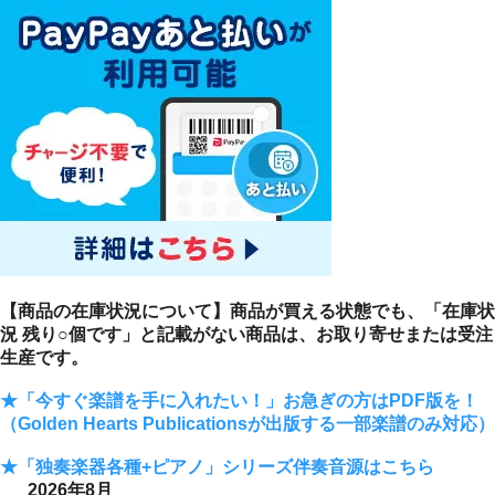
【商品の在庫状況について】商品が買える状態でも、「在庫状
況 残り○個です」と記載がない商品は、お取り寄せまたは受注
生産です。
★「今すぐ楽譜を手に入れたい！」お急ぎの方はPDF版を！
（Golden Hearts Publicationsが出版する一部楽譜のみ対応）
★「独奏楽器各種+ピアノ」シリーズ伴奏音源はこちら
2026年8月