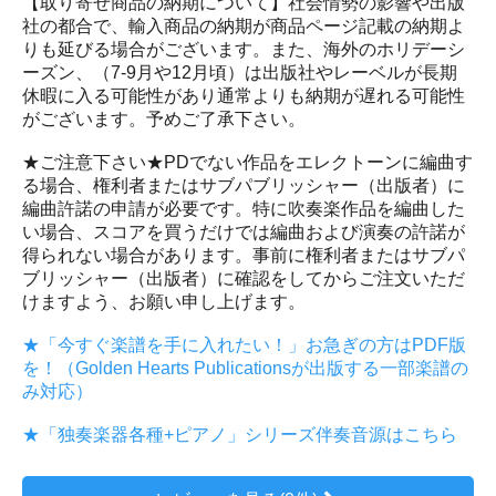
【取り寄せ商品の納期について】社会情勢の影響や出版
社の都合で、輸入商品の納期が商品ページ記載の納期よ
りも延びる場合がございます。また、海外のホリデーシ
ーズン、（7-9月や12月頃）は出版社やレーベルが長期
休暇に入る可能性があり通常よりも納期が遅れる可能性
がございます。予めご了承下さい。
★ご注意下さい★PDでない作品をエレクトーンに編曲す
る場合、権利者またはサブパブリッシャー（出版者）に
編曲許諾の申請が必要です。特に吹奏楽作品を編曲した
い場合、スコアを買うだけでは編曲および演奏の許諾が
得られない場合があります。事前に権利者またはサブパ
ブリッシャー（出版者）に確認をしてからご注文いただ
けますよう、お願い申し上げます。
★「今すぐ楽譜を手に入れたい！」お急ぎの方はPDF版
を！（Golden Hearts Publicationsが出版する一部楽譜の
み対応）
★「独奏楽器各種+ピアノ」シリーズ伴奏音源はこちら