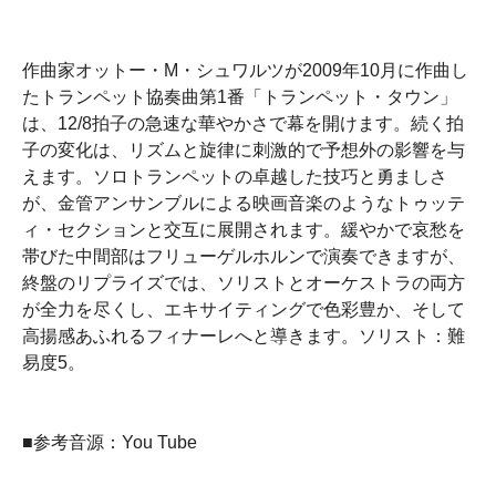
作曲家オットー・M・シュワルツが2009年10月に作曲し
たトランペット協奏曲第1番「トランペット・タウン」
は、12/8拍子の急速な華やかさで幕を開けます。続く拍
子の変化は、リズムと旋律に刺激的で予想外の影響を与
えます。ソロトランペットの卓越した技巧と勇ましさ
が、金管アンサンブルによる映画音楽のようなトゥッテ
ィ・セクションと交互に展開されます。緩やかで哀愁を
帯びた中間部はフリューゲルホルンで演奏できますが、
終盤のリプライズでは、ソリストとオーケストラの両方
が全力を尽くし、エキサイティングで色彩豊か、そして
高揚感あふれるフィナーレへと導きます。ソリスト：難
易度5。
■参考音源：You Tube