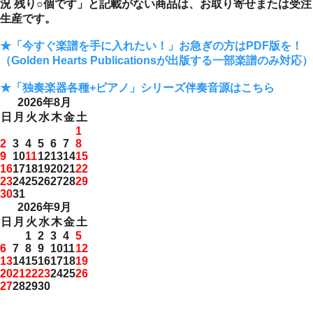
況 残り○個です」と記載がない商品は、お取り寄せまたは受注
生産です。
★「今すぐ楽譜を手に入れたい！」お急ぎの方はPDF版を！
（Golden Hearts Publicationsが出版する一部楽譜のみ対応）
★「独奏楽器各種+ピアノ」シリーズ伴奏音源はこちら
2026年8月
日
月
火
水
木
金
土
1
2
3
4
5
6
7
8
9
10
11
12
13
14
15
16
17
18
19
20
21
22
23
24
25
26
27
28
29
30
31
2026年9月
日
月
火
水
木
金
土
1
2
3
4
5
6
7
8
9
10
11
12
13
14
15
16
17
18
19
20
21
22
23
24
25
26
27
28
29
30