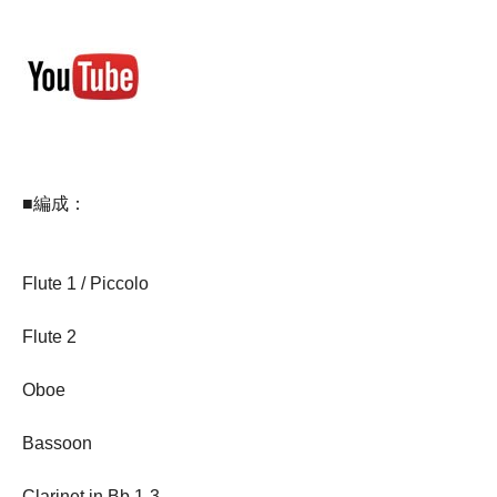
■編成：
Flute 1 / Piccolo
Flute 2
Oboe
Bassoon
Clarinet in Bb 1-3