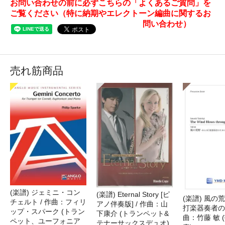
お問い合わせの前に必ずこちらの「よくあるご質問」を
ご覧ください（特に納期やエレクトーン編曲に関するお
問い合わせ）
売れ筋商品
(楽譜) ジェミニ・コン
(楽譜) Eternal Story [ピ
(楽譜) 風の荒
チェルト / 作曲：フィリ
アノ伴奏版] / 作曲：山
打楽器奏者のた
ップ・スパーク (トラン
下康介 (トランペット&
曲：竹藤 敏 
ペット、ユーフォニア
テナーサックスデュオ)