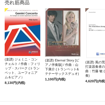
売れ筋商品
(楽譜) ジェミニ・コン
(楽譜) Eternal Story [ピ
(楽譜) 風の荒
チェルト / 作曲：フィリ
アノ伴奏版] / 作曲：山
打楽器奏者のた
ップ・スパーク (トラン
下康介 (トランペット&
曲：竹藤 敏 
ペット、ユーフォニア
テナーサックスデュオ)
奏)
ム＆ピアノ）
1,100円(内税)
4,620円(内税
8,130円(内税)