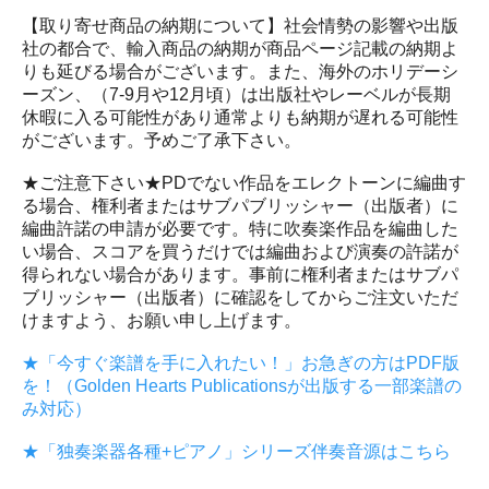
【取り寄せ商品の納期について】社会情勢の影響や出版
社の都合で、輸入商品の納期が商品ページ記載の納期よ
りも延びる場合がございます。また、海外のホリデーシ
ーズン、（7-9月や12月頃）は出版社やレーベルが長期
休暇に入る可能性があり通常よりも納期が遅れる可能性
がございます。予めご了承下さい。
★ご注意下さい★PDでない作品をエレクトーンに編曲す
る場合、権利者またはサブパブリッシャー（出版者）に
編曲許諾の申請が必要です。特に吹奏楽作品を編曲した
い場合、スコアを買うだけでは編曲および演奏の許諾が
得られない場合があります。事前に権利者またはサブパ
ブリッシャー（出版者）に確認をしてからご注文いただ
けますよう、お願い申し上げます。
★「今すぐ楽譜を手に入れたい！」お急ぎの方はPDF版
を！（Golden Hearts Publicationsが出版する一部楽譜の
み対応）
★「独奏楽器各種+ピアノ」シリーズ伴奏音源はこちら