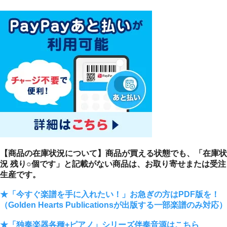
【商品の在庫状況について】商品が買える状態でも、「在庫状
況 残り○個です」と記載がない商品は、お取り寄せまたは受注
生産です。
★「今すぐ楽譜を手に入れたい！」お急ぎの方はPDF版を！
（Golden Hearts Publicationsが出版する一部楽譜のみ対応）
★「独奏楽器各種+ピアノ」シリーズ伴奏音源はこちら