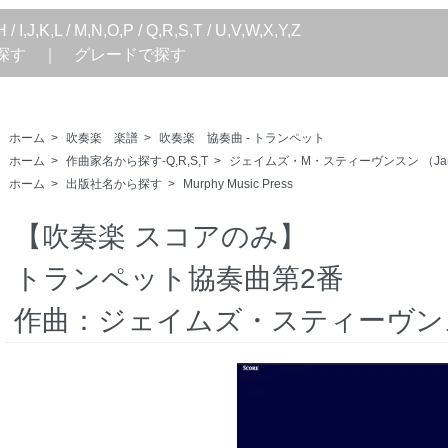
H
/
I,J,K,L
/
M,N,O,P
/
Q,R,S,T
/
U,V,W,X,Y,Z
探す
｜
グレードで探す
ホーム
>
吹奏楽 楽譜
>
吹奏楽 協奏曲 - トランペット
ホーム
>
作曲家名から探す-Q,R,S,T
>
ジェイムズ・M・スティーヴンスン （James 
ホーム
>
出版社名から探す
>
Murphy Music Press
【吹奏楽 スコアのみ】
トランペット協奏曲第2番
作曲：ジェイムズ・スティーヴン