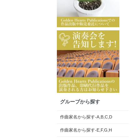
グループから探す
作曲家名から探す-A,B,C,D
作曲家名から探す-E,F,G,H