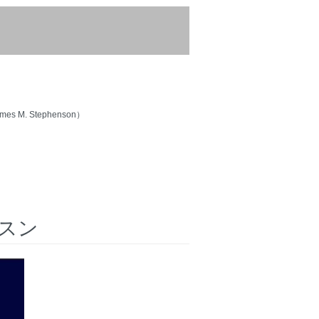
M. Stephenson）
スン