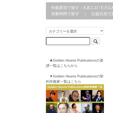
作曲家別で探す：
A,B,C,D
/
E,F,G,
演奏時間で探す
｜
出版社別で
★Golden Hearts Publicationsの楽
譜一覧はこちらから
▼Golden Hearts Publicationsの契
約作曲家一覧はこちら