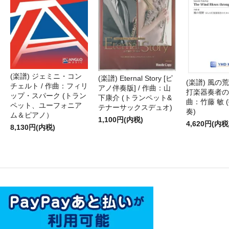
(楽譜) ジェミニ・コン
(楽譜) Eternal Story [ピ
(楽譜) 風の荒
チェルト / 作曲：フィリ
アノ伴奏版] / 作曲：山
打楽器奏者のた
ップ・スパーク (トラン
下康介 (トランペット&
曲：竹藤 敏 
ペット、ユーフォニア
テナーサックスデュオ)
奏)
ム＆ピアノ）
1,100円(内税)
4,620円(内税
8,130円(内税)