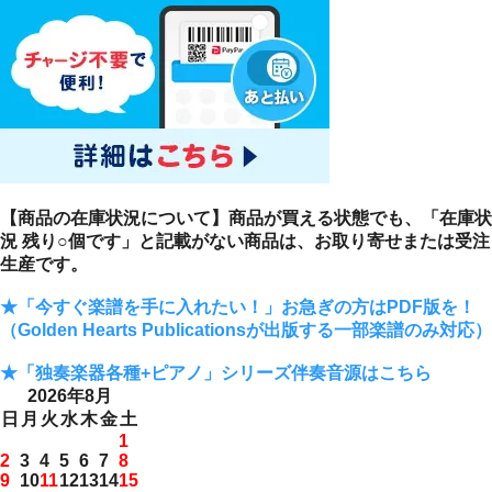
【商品の在庫状況について】商品が買える状態でも、「在庫状
況 残り○個です」と記載がない商品は、お取り寄せまたは受注
生産です。
★「今すぐ楽譜を手に入れたい！」お急ぎの方はPDF版を！
（Golden Hearts Publicationsが出版する一部楽譜のみ対応）
★「独奏楽器各種+ピアノ」シリーズ伴奏音源はこちら
2026年8月
日
月
火
水
木
金
土
1
2
3
4
5
6
7
8
9
10
11
12
13
14
15