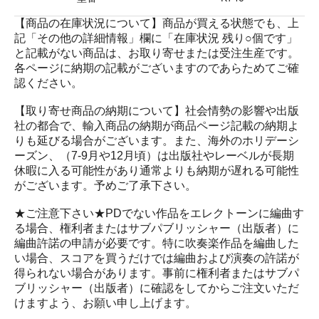
【商品の在庫状況について】商品が買える状態でも、上
記「その他の詳細情報」欄に「在庫状況 残り○個です」
と記載がない商品は、お取り寄せまたは受注生産です。
各ページに納期の記載がございますのであらためてご確
認ください。
【取り寄せ商品の納期について】社会情勢の影響や出版
社の都合で、輸入商品の納期が商品ページ記載の納期よ
りも延びる場合がございます。また、海外のホリデーシ
ーズン、（7-9月や12月頃）は出版社やレーベルが長期
休暇に入る可能性があり通常よりも納期が遅れる可能性
がございます。予めご了承下さい。
★ご注意下さい★PDでない作品をエレクトーンに編曲す
る場合、権利者またはサブパブリッシャー（出版者）に
編曲許諾の申請が必要です。特に吹奏楽作品を編曲した
い場合、スコアを買うだけでは編曲および演奏の許諾が
得られない場合があります。事前に権利者またはサブパ
ブリッシャー（出版者）に確認をしてからご注文いただ
けますよう、お願い申し上げます。