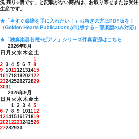
況 残り○個です」と記載がない商品は、お取り寄せまたは受注
生産です。
★「今すぐ楽譜を手に入れたい！」お急ぎの方はPDF版を！
（Golden Hearts Publicationsが出版する一部楽譜のみ対応）
★「独奏楽器各種+ピアノ」シリーズ伴奏音源はこちら
2026年8月
日
月
火
水
木
金
土
1
2
3
4
5
6
7
8
9
10
11
12
13
14
15
16
17
18
19
20
21
22
23
24
25
26
27
28
29
30
31
2026年9月
日
月
火
水
木
金
土
1
2
3
4
5
6
7
8
9
10
11
12
13
14
15
16
17
18
19
20
21
22
23
24
25
26
27
28
29
30