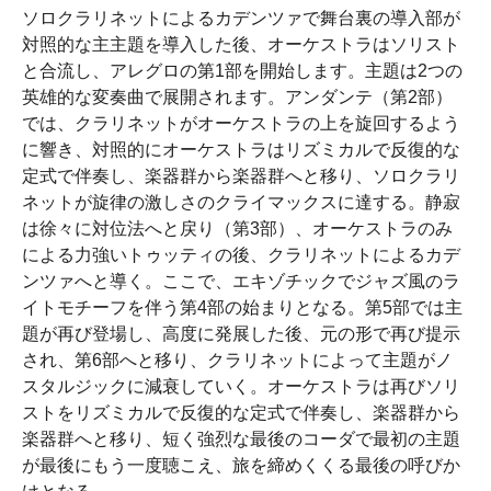
ソロクラリネットによるカデンツァで舞台裏の導入部が
対照的な主主題を導入した後、オーケストラはソリスト
と合流し、アレグロの第1部を開始します。主題は2つの
英雄的な変奏曲で展開されます。アンダンテ（第2部）
では、クラリネットがオーケストラの上を旋回するよう
に響き、対照的にオーケストラはリズミカルで反復的な
定式で伴奏し、楽器群から楽器群へと移り、ソロクラリ
ネットが旋律の激しさのクライマックスに達する。静寂
は徐々に対位法へと戻り（第3部）、オーケストラのみ
による力強いトゥッティの後、クラリネットによるカデ
ンツァへと導く。ここで、エキゾチックでジャズ風のラ
イトモチーフを伴う第4部の始まりとなる。第5部では主
題が再び登場し、高度に発展した後、元の形で再び提示
され、第6部へと移り、クラリネットによって主題がノ
スタルジックに減衰していく。オーケストラは再びソリ
ストをリズミカルで反復的な定式で伴奏し、楽器群から
楽器群へと移り、短く強烈な最後のコーダで最初の主題
が最後にもう一度聴こえ、旅を締めくくる最後の呼びか