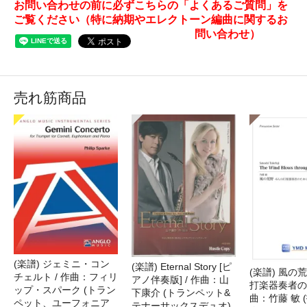
お問い合わせの前に必ずこちらの「よくあるご質問」を
ご覧ください（特に納期やエレクトーン編曲に関するお
問い合わせ）
売れ筋商品
(楽譜) ジェミニ・コン
(楽譜) Eternal Story [ピ
(楽譜) 風の荒
チェルト / 作曲：フィリ
アノ伴奏版] / 作曲：山
打楽器奏者のた
ップ・スパーク (トラン
下康介 (トランペット&
曲：竹藤 敏 
ペット、ユーフォニア
テナーサックスデュオ)