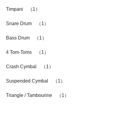
Timpani （1）
Snare Drum （1）
Bass Drum （1）
4 Tom-Toms （1）
Crash Cymbal （1）
Suspended Cymbal （1）
Triangle / Tambourine （1）