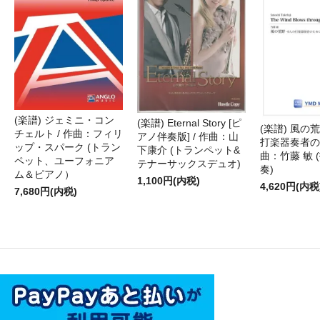
(楽譜) ジェミニ・コン
(楽譜) Eternal Story [ピ
(楽譜) 風の荒
チェルト / 作曲：フィリ
アノ伴奏版] / 作曲：山
打楽器奏者のた
ップ・スパーク (トラン
下康介 (トランペット&
曲：竹藤 敏 
ペット、ユーフォニア
テナーサックスデュオ)
奏)
ム＆ピアノ）
1,100円(内税)
4,620円(内税
7,680円(内税)