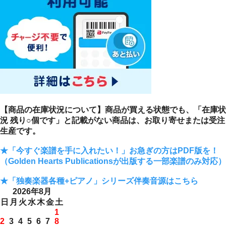
【商品の在庫状況について】商品が買える状態でも、「在庫状
況 残り○個です」と記載がない商品は、お取り寄せまたは受注
生産です。
★「今すぐ楽譜を手に入れたい！」お急ぎの方はPDF版を！
（Golden Hearts Publicationsが出版する一部楽譜のみ対応）
★「独奏楽器各種+ピアノ」シリーズ伴奏音源はこちら
2026年8月
日
月
火
水
木
金
土
1
2
3
4
5
6
7
8