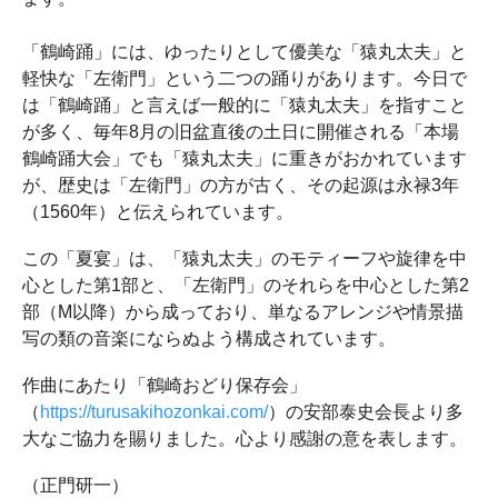
「鶴崎踊」には、ゆったりとして優美な「猿丸太夫」と
軽快な「左衛門」という二つの踊りがあります。今日で
は「鶴崎踊」と言えば一般的に「猿丸太夫」を指すこと
が多く、毎年8月の旧盆直後の土日に開催される「本場
鶴崎踊大会」でも「猿丸太夫」に重きがおかれています
が、歴史は「左衛門」の方が古く、その起源は永禄3年
（1560年）と伝えられています。
この「夏宴」は、「猿丸太夫」のモティーフや旋律を中
心とした第1部と、「左衛門」のそれらを中心とした第2
部（M以降）から成っており、単なるアレンジや情景描
写の類の音楽にならぬよう構成されています。
作曲にあたり「鶴崎おどり保存会」
（
https://turusakihozonkai.com/
）の安部泰史会長より多
大なご協力を賜りました。心より感謝の意を表します。
（正門研一）