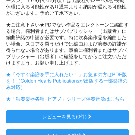
ーズン、（7-9月や12月頃）は出版社やレーベルが長期
休暇に入る可能性があり通常よりも納期が遅れる可能性
がございます。予めご了承下さい。
★ご注意下さい★PDでない作品をエレクトーンに編曲す
る場合、権利者またはサブパブリッシャー（出版者）に
編曲許諾の申請が必要です。特に吹奏楽作品を編曲した
い場合、スコアを買うだけでは編曲および演奏の許諾が
得られない場合があります。事前に権利者またはサブパ
ブリッシャー（出版者）に確認をしてからご注文いただ
けますよう、お願い申し上げます。
★「今すぐ楽譜を手に入れたい！」お急ぎの方はPDF版
を！（Golden Hearts Publicationsが出版する一部楽譜の
み対応）
★「独奏楽器各種+ピアノ」シリーズ伴奏音源はこちら
レビューを見る(0件)