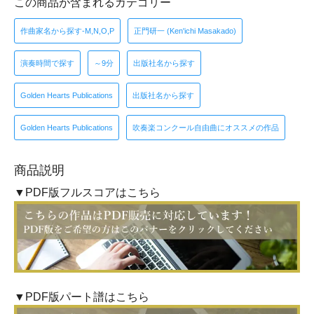
この商品が含まれるカテゴリー
作曲家名から探す-M,N,O,P
正門研一 (Ken'ichi Masakado)
演奏時間で探す
～9分
出版社名から探す
Golden Hearts Publications
出版社名から探す
Golden Hearts Publications
吹奏楽コンクール自由曲にオススメの作品
商品説明
▼PDF版フルスコアはこちら
▼PDF版パート譜はこちら