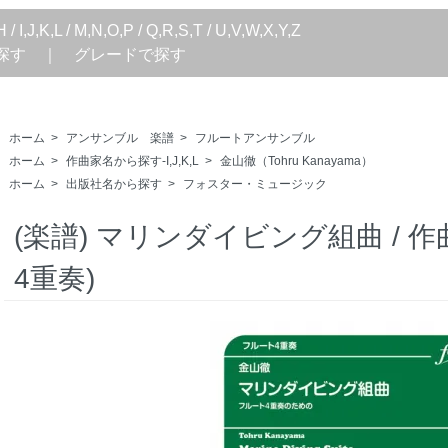
H
/
I,J,K,L
/
M,N,O,P
/
Q,R,S,T
/
U,V,W,X,Y,Z
探す
｜
グレードで探す
ホーム
>
アンサンブル 楽譜
>
フルートアンサンブル
ホーム
>
作曲家名から探す-I,J,K,L
>
金山徹（Tohru Kanayama）
ホーム
>
出版社名から探す
>
フォスター・ミュージック
(楽譜) マリンダイビング組曲 / 
4重奏)