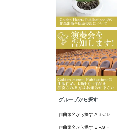
グループから探す
作曲家名から探す-A,B,C,D
作曲家名から探す-E,F,G,H