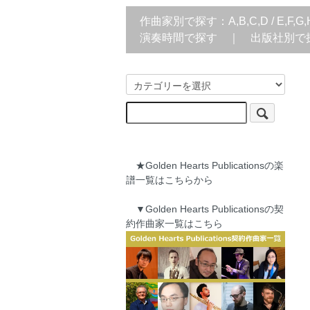
作曲家別で探す：
A,B,C,D
/
E,F,G,
演奏時間で探す
｜
出版社別で
★Golden Hearts Publicationsの楽
譜一覧はこちらから
▼Golden Hearts Publicationsの契
約作曲家一覧はこちら