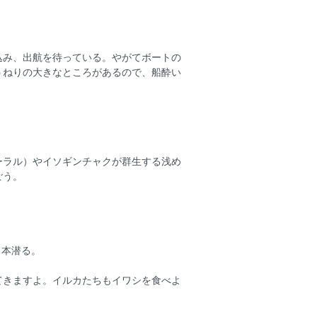
込み、出航を待っている。やがてボートの
うねりの大きなところがあるので、船酔い
ーラル）やイソギンチャクが群生する浅め
ごう。
 本潜る。
てきますよ。イルカたちもイワシを食べよ