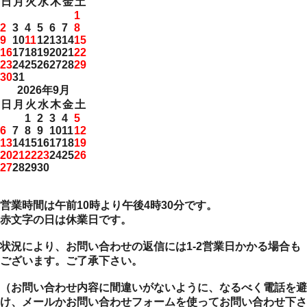
日
月
火
水
木
金
土
1
2
3
4
5
6
7
8
9
10
11
12
13
14
15
16
17
18
19
20
21
22
23
24
25
26
27
28
29
30
31
2026年9月
日
月
火
水
木
金
土
1
2
3
4
5
6
7
8
9
10
11
12
13
14
15
16
17
18
19
20
21
22
23
24
25
26
27
28
29
30
営業時間は午前10時より午後4時30分です。
赤文字の日は休業日です。
状況により、お問い合わせの返信には1-2営業日かかる場合も
ございます。ご了承下さい。
（お問い合わせ内容に間違いがないように、なるべく電話を避
け、メールかお問い合わせフォームを使ってお問い合わせ下さ