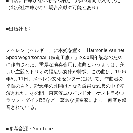
■当店に在庫がない場合の納期：約3-6週間で入荷予定
（出版社在庫がない場合変動の可能性あり）
■出版社より：
メヘレン（ベルギー）に本拠を置く「Harmonie van het
Spoorwegarsenaal（鉄道工廠）」の50周年記念のため
に作曲された。重厚な演奏会用行進曲というよりは、美
しい主題とトリオの幅広い旋律が特徴。この曲は、1996
年5月11日、メヘレン文化センターにおいて、作曲者の
指揮のもと、記念年の幕開けとなる厳粛な式典の中で初
演された。その間、東京佼成ウインドオーケストラやブ
ラック・ダイクBBなど、著名な演奏家によって何度も録
音されている。
■参考音源：You Tube