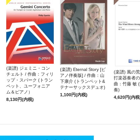
(楽譜) ジェミニ・コン
(楽譜) Eternal Story [ピ
(楽譜) 風の荒
チェルト / 作曲：フィリ
アノ伴奏版] / 作曲：山
打楽器奏者のた
ップ・スパーク (トラン
下康介 (トランペット&
曲：竹藤 敏 
ペット、ユーフォニア
テナーサックスデュオ)
奏)
ム＆ピアノ）
1,100円(内税)
4,620円(内税
8,130円(内税)