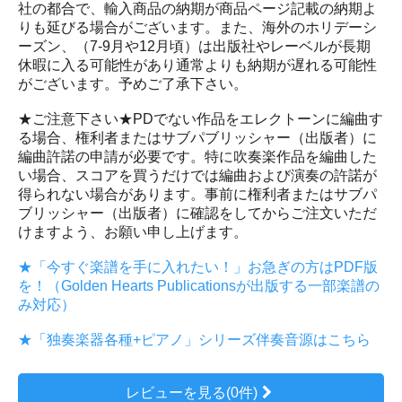
社の都合で、輸入商品の納期が商品ページ記載の納期よ
りも延びる場合がございます。また、海外のホリデーシ
ーズン、（7-9月や12月頃）は出版社やレーベルが長期
休暇に入る可能性があり通常よりも納期が遅れる可能性
がございます。予めご了承下さい。
★ご注意下さい★PDでない作品をエレクトーンに編曲す
る場合、権利者またはサブパブリッシャー（出版者）に
編曲許諾の申請が必要です。特に吹奏楽作品を編曲した
い場合、スコアを買うだけでは編曲および演奏の許諾が
得られない場合があります。事前に権利者またはサブパ
ブリッシャー（出版者）に確認をしてからご注文いただ
けますよう、お願い申し上げます。
★「今すぐ楽譜を手に入れたい！」お急ぎの方はPDF版
を！（Golden Hearts Publicationsが出版する一部楽譜の
み対応）
★「独奏楽器各種+ピアノ」シリーズ伴奏音源はこちら
レビューを見る(0件)