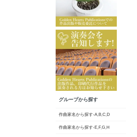
グループから探す
作曲家名から探す-A,B,C,D
作曲家名から探す-E,F,G,H