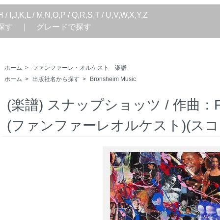
H
/
I,J,K,L
/
M,N,O,P
/
Q,R,S,T
/
U,V,W,X,Y,Z
探す
｜
グレードで探す
ホーム
>
ファンファーレ・オルケスト 楽譜
ホーム
>
出版社名から探す
>
Bronsheim Music
(楽譜) スナップショッツ / 作曲
(ファンファーレオルケスト)(スコ