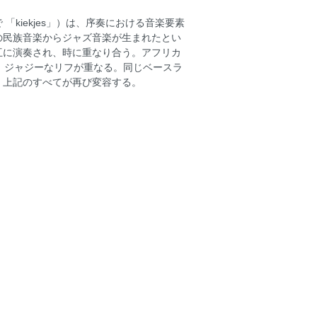
kiekjes」）は、序奏における音楽要素
の民族音楽からジャズ音楽が生まれたとい
互に演奏され、時に重なり合う。アフリカ
、ジャジーなリフが重なる。同じベースラ
、上記のすべてが再び変容する。