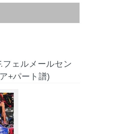
：F.フェルメールセン
ア+パート譜)