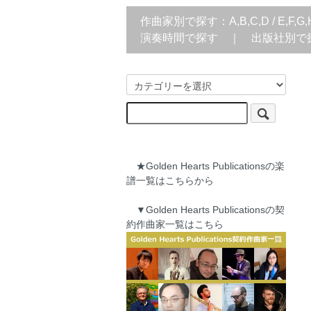
作曲家別で探す：
A,B,C,D
/
E,F,G,
演奏時間で探す
｜
出版社別で
★Golden Hearts Publicationsの楽
譜一覧はこちらから
▼Golden Hearts Publicationsの契
約作曲家一覧はこちら