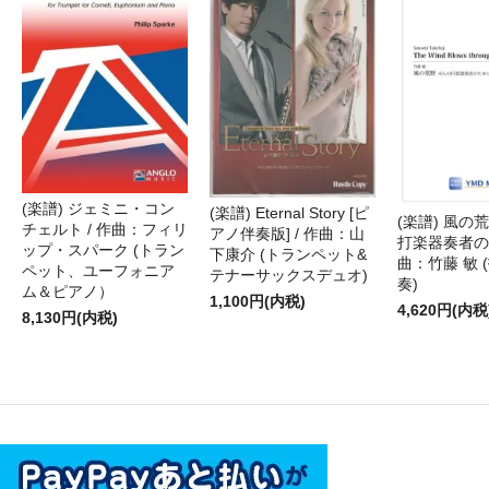
(楽譜) ジェミニ・コン
(楽譜) Eternal Story [ピ
(楽譜) 風の荒
チェルト / 作曲：フィリ
アノ伴奏版] / 作曲：山
打楽器奏者のた
ップ・スパーク (トラン
下康介 (トランペット&
曲：竹藤 敏 
ペット、ユーフォニア
テナーサックスデュオ)
奏)
ム＆ピアノ）
1,100円(内税)
4,620円(内税
8,130円(内税)