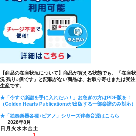
【商品の在庫状況について】商品が買える状態でも、「在庫状
況 残り○個です」と記載がない商品は、お取り寄せまたは受注
生産です。
★「今すぐ楽譜を手に入れたい！」お急ぎの方はPDF版を！
（Golden Hearts Publicationsが出版する一部楽譜のみ対応）
★「独奏楽器各種+ピアノ」シリーズ伴奏音源はこちら
2026年8月
日
月
火
水
木
金
土
1