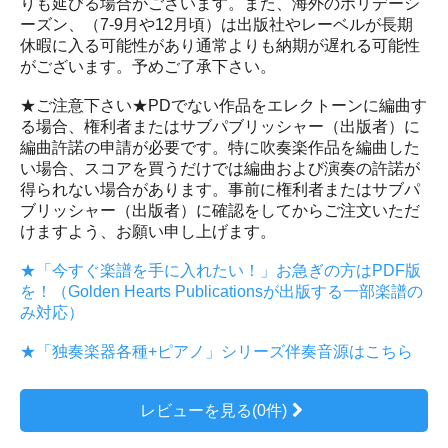
りも延びる場合がございます。また、海外のホリデーシ
ーズン、（7-9月や12月頃）は出版社やレーベルが長期
休暇に入る可能性があり通常よりも納期が遅れる可能性
がございます。予めご了承下さい。
★ご注意下さい★PDでない作品をエレクトーンに編曲す
る場合、権利者またはサブパブリッシャー（出版者）に
編曲許諾の申請が必要です。特に吹奏楽作品を編曲した
い場合、スコアを買うだけでは編曲および演奏の許諾が
得られない場合があります。事前に権利者またはサブパ
ブリッシャー（出版者）に確認をしてからご注文いただ
けますよう、お願い申し上げます。
★「今すぐ楽譜を手に入れたい！」お急ぎの方はPDF版
を！（Golden Hearts Publicationsが出版する一部楽譜の
み対応）
★「独奏楽器各種+ピアノ」シリーズ伴奏音源はこちら
レビューを見る(0件)