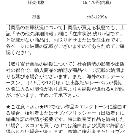
販売価格
15,470円(内税)
型番
cb3-1299a
【商品の在庫状況について】商品が買える状態でも、上
記「その他の詳細情報」欄に「在庫状況 残り○個です」
と記載がない商品は、お取り寄せまたは受注生産です。
各ページに納期の記載がございますのであらためてご確
認ください。
【取り寄せ商品の納期について】社会情勢の影響や出版
社の都合で、輸入商品の納期が商品ページ記載の納期よ
りも延びる場合がございます。また、海外のホリデーシ
ーズン、（7-9月や12月頃）は出版社やレーベルが長期
休暇に入る可能性があり通常よりも納期が遅れる可能性
がございます。予めご了承下さい。
★ご注意下さい★PDでない作品をエレクトーンに編曲す
る場合、権利者またはサブパブリッシャー（出版者）に
編曲許諾の申請が必要です。特に吹奏楽作品を編曲した
い場合、スコアを買うだけでは編曲および演奏の許諾が
得られない場合があります。事前に権利者またはサブパ