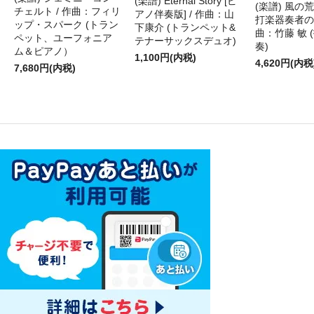
(楽譜) Eternal Story [ピ
(楽譜) 風の荒
チェルト / 作曲：フィリ
アノ伴奏版] / 作曲：山
打楽器奏者のた
ップ・スパーク (トラン
下康介 (トランペット&
曲：竹藤 敏 
ペット、ユーフォニア
テナーサックスデュオ)
奏)
ム＆ピアノ）
1,100円(内税)
4,620円(内税
7,680円(内税)