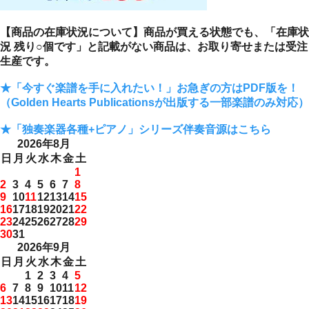
【商品の在庫状況について】商品が買える状態でも、「在庫状
況 残り○個です」と記載がない商品は、お取り寄せまたは受注
生産です。
★「今すぐ楽譜を手に入れたい！」お急ぎの方はPDF版を！
（Golden Hearts Publicationsが出版する一部楽譜のみ対応）
★「独奏楽器各種+ピアノ」シリーズ伴奏音源はこちら
2026年8月
日
月
火
水
木
金
土
1
2
3
4
5
6
7
8
9
10
11
12
13
14
15
16
17
18
19
20
21
22
23
24
25
26
27
28
29
30
31
2026年9月
日
月
火
水
木
金
土
1
2
3
4
5
6
7
8
9
10
11
12
13
14
15
16
17
18
19