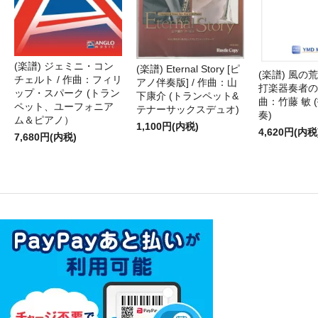
(楽譜) ジェミニ・コン
(楽譜) Eternal Story [ピ
(楽譜) 風の荒
チェルト / 作曲：フィリ
アノ伴奏版] / 作曲：山
打楽器奏者のた
ップ・スパーク (トラン
下康介 (トランペット&
曲：竹藤 敏 
ペット、ユーフォニア
テナーサックスデュオ)
奏)
ム＆ピアノ）
1,100円(内税)
4,620円(内税
7,680円(内税)