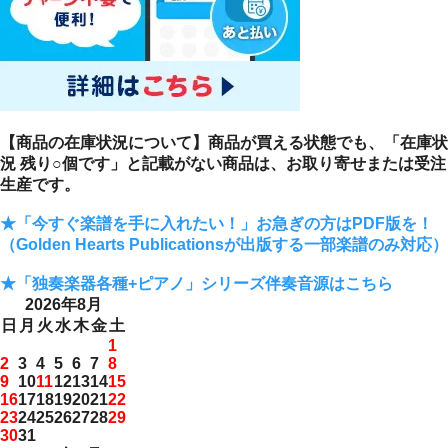
【商品の在庫状況について】商品が買える状態でも、「在庫状
況 残り○個です」と記載がない商品は、お取り寄せまたは受注
生産です。
★「今すぐ楽譜を手に入れたい！」お急ぎの方はPDF版を！
（Golden Hearts Publicationsが出版する一部楽譜のみ対応）
★「独奏楽器各種+ピアノ」シリーズ伴奏音源はこちら
2026年8月
日
月
火
水
木
金
土
1
2
3
4
5
6
7
8
9
10
11
12
13
14
15
16
17
18
19
20
21
22
23
24
25
26
27
28
29
30
31