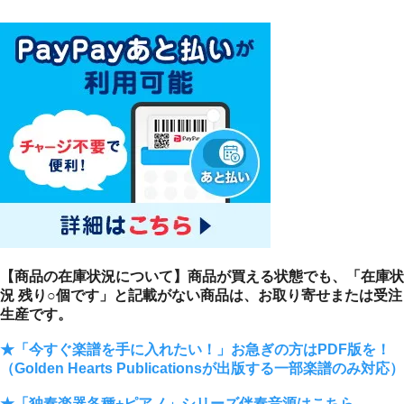
【商品の在庫状況について】商品が買える状態でも、「在庫状
況 残り○個です」と記載がない商品は、お取り寄せまたは受注
生産です。
★「今すぐ楽譜を手に入れたい！」お急ぎの方はPDF版を！
（Golden Hearts Publicationsが出版する一部楽譜のみ対応）
★「独奏楽器各種+ピアノ」シリーズ伴奏音源はこちら