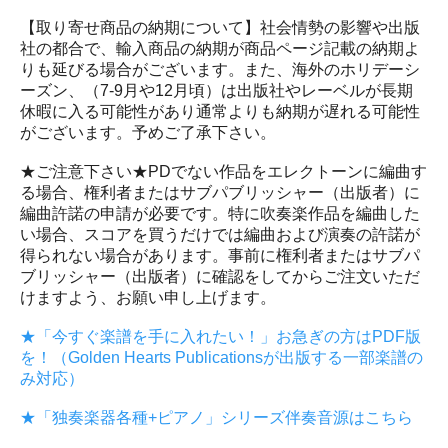
【取り寄せ商品の納期について】社会情勢の影響や出版
社の都合で、輸入商品の納期が商品ページ記載の納期よ
りも延びる場合がございます。また、海外のホリデーシ
ーズン、（7-9月や12月頃）は出版社やレーベルが長期
休暇に入る可能性があり通常よりも納期が遅れる可能性
がございます。予めご了承下さい。
★ご注意下さい★PDでない作品をエレクトーンに編曲す
る場合、権利者またはサブパブリッシャー（出版者）に
編曲許諾の申請が必要です。特に吹奏楽作品を編曲した
い場合、スコアを買うだけでは編曲および演奏の許諾が
得られない場合があります。事前に権利者またはサブパ
ブリッシャー（出版者）に確認をしてからご注文いただ
けますよう、お願い申し上げます。
★「今すぐ楽譜を手に入れたい！」お急ぎの方はPDF版
を！（Golden Hearts Publicationsが出版する一部楽譜の
み対応）
★「独奏楽器各種+ピアノ」シリーズ伴奏音源はこちら