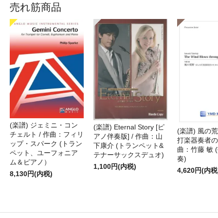
売れ筋商品
(楽譜) ジェミニ・コン
(楽譜) Eternal Story [ピ
(楽譜) 風の荒
チェルト / 作曲：フィリ
アノ伴奏版] / 作曲：山
打楽器奏者のた
ップ・スパーク (トラン
下康介 (トランペット&
曲：竹藤 敏 
ペット、ユーフォニア
テナーサックスデュオ)
奏)
ム＆ピアノ）
1,100円(内税)
4,620円(内税
8,130円(内税)