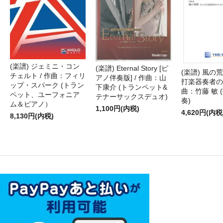
(楽譜) ジェミニ・コン
(楽譜) Eternal Story [ピ
(楽譜) 風の荒
チェルト / 作曲：フィリ
アノ伴奏版] / 作曲：山
打楽器奏者のた
ップ・スパーク (トラン
下康介 (トランペット&
曲：竹藤 敏 
ペット、ユーフォニア
テナーサックスデュオ)
奏)
ム＆ピアノ）
1,100円(内税)
4,620円(内税
8,130円(内税)