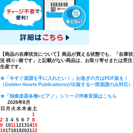
【商品の在庫状況について】商品が買える状態でも、「在庫状
況 残り○個です」と記載がない商品は、お取り寄せまたは受注
生産です。
★「今すぐ楽譜を手に入れたい！」お急ぎの方はPDF版を！
（Golden Hearts Publicationsが出版する一部楽譜のみ対応）
★「独奏楽器各種+ピアノ」シリーズ伴奏音源はこちら
2026年8月
日
月
火
水
木
金
土
1
2
3
4
5
6
7
8
9
10
11
12
13
14
15
16
17
18
19
20
21
22