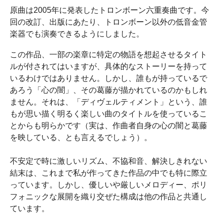
原曲は2005年に発表したトロンボーン六重奏曲です。今
回の改訂、出版にあたり、トロンボーン以外の低音金管
楽器でも演奏できるようにしました。
この作品、一部の楽章に特定の物語を想起させるタイト
ルが付されてはいますが、具体的なストーリーを持って
いるわけではありません。しかし、誰もが持っているで
あろう「心の闇」、その葛藤が描かれているのかもしれ
ません。それは、「ディヴェルティメント」という、誰
もが思い描く明るく楽しい曲のタイトルを使っているこ
とからも明らかです（実は、作曲者自身の心の闇と葛藤
を映している、とも言えるでしょう）。
不安定で時に激しいリズム、不協和音、解決しきれない
結末は、これまで私が作ってきた作品の中でも特に際立
っています。しかし、優しいや厳しいメロディー、ポリ
フォニックな展開を織り交ぜた構成は他の作品と共通し
ています。