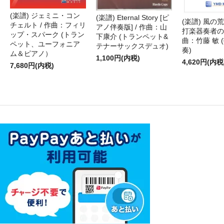
(楽譜) ジェミニ・コン
(楽譜) Eternal Story [ピ
(楽譜) 風の荒
チェルト / 作曲：フィリ
アノ伴奏版] / 作曲：山
打楽器奏者のた
ップ・スパーク (トラン
下康介 (トランペット&
曲：竹藤 敏 
ペット、ユーフォニア
テナーサックスデュオ)
奏)
ム＆ピアノ）
1,100円(内税)
4,620円(内税
7,680円(内税)