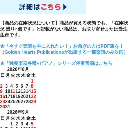
【商品の在庫状況について】商品が買える状態でも、「在庫状
況 残り○個です」と記載がない商品は、お取り寄せまたは受注
生産です。
★「今すぐ楽譜を手に入れたい！」お急ぎの方はPDF版を！
（Golden Hearts Publicationsが出版する一部楽譜のみ対応）
★「独奏楽器各種+ピアノ」シリーズ伴奏音源はこちら
2026年8月
日
月
火
水
木
金
土
1
2
3
4
5
6
7
8
9
10
11
12
13
14
15
16
17
18
19
20
21
22
23
24
25
26
27
28
29
30
31
2026年9月
日
月
火
水
木
金
土
1
2
3
4
5