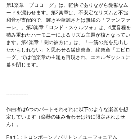
第1楽章「プロローグ」は、軽快でありながら憂鬱なム
ードを漂わせます。第2楽章は、不安定なリズムと不協
和音が支配的で、輝きや華麗さとは無縁の「ファンファ
ーレ」。第3楽章「ロンド・スケルツォ」は、4度音程を
積み重ねたハーモニーによるリズム主題が核となってい
ます。第4楽章「闇の彼方に」は、「一筋の光を見出し
たかもしれない」と思わせる緩徐楽章。終楽章「エピロ
ーグ」では他楽章の主題も再現され、エネルギッシュに
幕を閉じます。
--------------
作曲者は6つのパートそれぞれに以下のような楽器を想
定しています（楽器の組み合わせは特に限定されませ
ん）。
Part 1 : トロンボーン／バリトン／ユーフォニアム