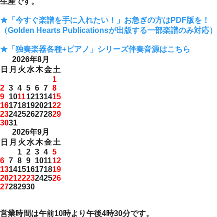
生産です。
★「今すぐ楽譜を手に入れたい！」お急ぎの方はPDF版を！
（Golden Hearts Publicationsが出版する一部楽譜のみ対応）
★「独奏楽器各種+ピアノ」シリーズ伴奏音源はこちら
2026年8月
日
月
火
水
木
金
土
1
2
3
4
5
6
7
8
9
10
11
12
13
14
15
16
17
18
19
20
21
22
23
24
25
26
27
28
29
30
31
2026年9月
日
月
火
水
木
金
土
1
2
3
4
5
6
7
8
9
10
11
12
13
14
15
16
17
18
19
20
21
22
23
24
25
26
27
28
29
30
営業時間は午前10時より午後4時30分です。