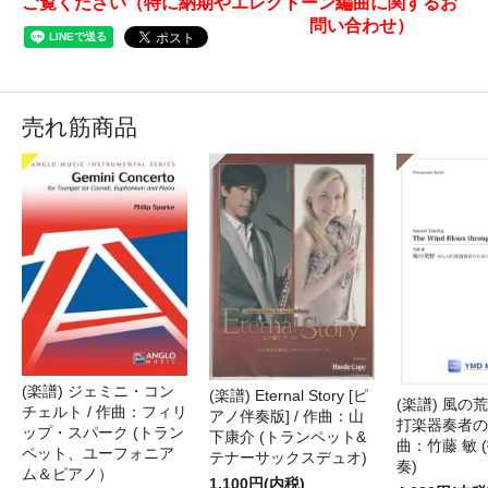
ご覧ください（特に納期やエレクトーン編曲に関するお
問い合わせ）
売れ筋商品
(楽譜) ジェミニ・コン
(楽譜) Eternal Story [ピ
(楽譜) 風の荒
チェルト / 作曲：フィリ
アノ伴奏版] / 作曲：山
打楽器奏者のた
ップ・スパーク (トラン
下康介 (トランペット&
曲：竹藤 敏 
ペット、ユーフォニア
テナーサックスデュオ)
奏)
ム＆ピアノ）
1,100円(内税)