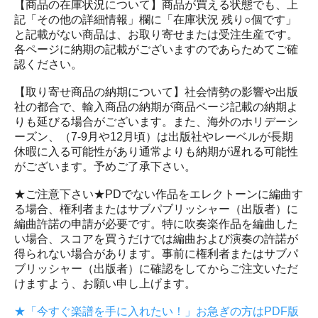
【商品の在庫状況について】商品が買える状態でも、上
記「その他の詳細情報」欄に「在庫状況 残り○個です」
と記載がない商品は、お取り寄せまたは受注生産です。
各ページに納期の記載がございますのであらためてご確
認ください。
【取り寄せ商品の納期について】社会情勢の影響や出版
社の都合で、輸入商品の納期が商品ページ記載の納期よ
りも延びる場合がございます。また、海外のホリデーシ
ーズン、（7-9月や12月頃）は出版社やレーベルが長期
休暇に入る可能性があり通常よりも納期が遅れる可能性
がございます。予めご了承下さい。
★ご注意下さい★PDでない作品をエレクトーンに編曲す
る場合、権利者またはサブパブリッシャー（出版者）に
編曲許諾の申請が必要です。特に吹奏楽作品を編曲した
い場合、スコアを買うだけでは編曲および演奏の許諾が
得られない場合があります。事前に権利者またはサブパ
ブリッシャー（出版者）に確認をしてからご注文いただ
けますよう、お願い申し上げます。
★「今すぐ楽譜を手に入れたい！」お急ぎの方はPDF版