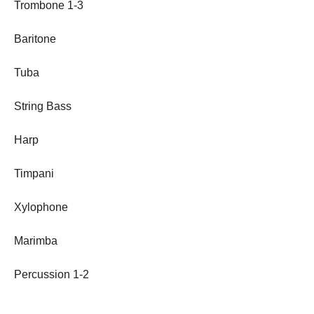
Trombone 1-3
Baritone
Tuba
String Bass
Harp
Timpani
Xylophone
Marimba
Percussion 1-2