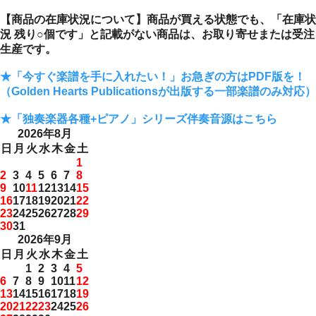
【商品の在庫状況について】商品が買える状態でも、「在庫状
況 残り○個です」と記載がない商品は、お取り寄せまたは受注
生産です。
★「今すぐ楽譜を手に入れたい！」お急ぎの方はPDF版を！
（Golden Hearts Publicationsが出版する一部楽譜のみ対応）
★「独奏楽器各種+ピアノ」シリーズ伴奏音源はこちら
2026年8月
日
月
火
水
木
金
土
1
2
3
4
5
6
7
8
9
10
11
12
13
14
15
16
17
18
19
20
21
22
23
24
25
26
27
28
29
30
31
2026年9月
日
月
火
水
木
金
土
1
2
3
4
5
6
7
8
9
10
11
12
13
14
15
16
17
18
19
20
21
22
23
24
25
26