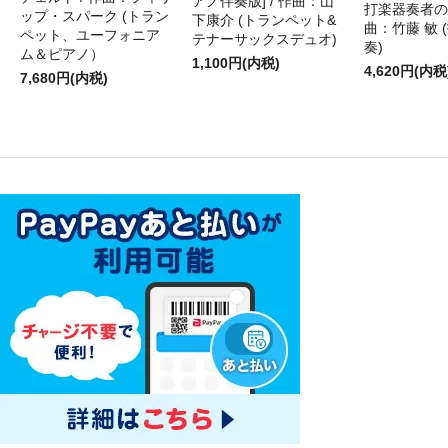
アノ伴奏版] / 作曲：山
打楽器奏者のた
ップ・スパーク (トラン
下康介 (トランペット&
曲：竹藤 敏 
ペット、ユーフォニア
テナーサックスデュオ)
奏)
ム＆ピアノ）
1,100円(内税)
4,620円(内税
7,680円(内税)