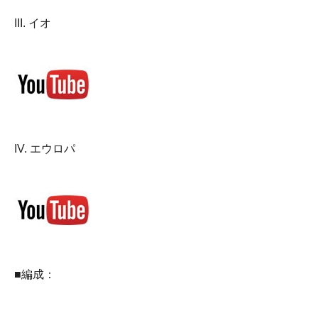
III. イオ
IV. エウロパ
■編成：