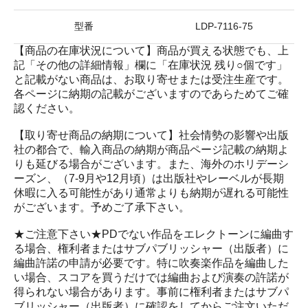
型番
LDP-7116-75
【商品の在庫状況について】商品が買える状態でも、上
記「その他の詳細情報」欄に「在庫状況 残り○個です」
と記載がない商品は、お取り寄せまたは受注生産です。
各ページに納期の記載がございますのであらためてご確
認ください。
【取り寄せ商品の納期について】社会情勢の影響や出版
社の都合で、輸入商品の納期が商品ページ記載の納期よ
りも延びる場合がございます。また、海外のホリデーシ
ーズン、（7-9月や12月頃）は出版社やレーベルが長期
休暇に入る可能性があり通常よりも納期が遅れる可能性
がございます。予めご了承下さい。
★ご注意下さい★PDでない作品をエレクトーンに編曲す
る場合、権利者またはサブパブリッシャー（出版者）に
編曲許諾の申請が必要です。特に吹奏楽作品を編曲した
い場合、スコアを買うだけでは編曲および演奏の許諾が
得られない場合があります。事前に権利者またはサブパ
ブリッシャー（出版者）に確認をしてからご注文いただ