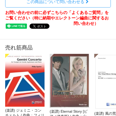
この商品について問い合わせる
お問い合わせの前に必ずこちらの「よくあるご質問」を
ご覧ください（特に納期やエレクトーン編曲に関するお
問い合わせ）
売れ筋商品
(楽譜) ジェミニ・コン
(楽譜) Eternal Story [ピ
(楽譜) 風の荒
チェルト / 作曲：フィリ