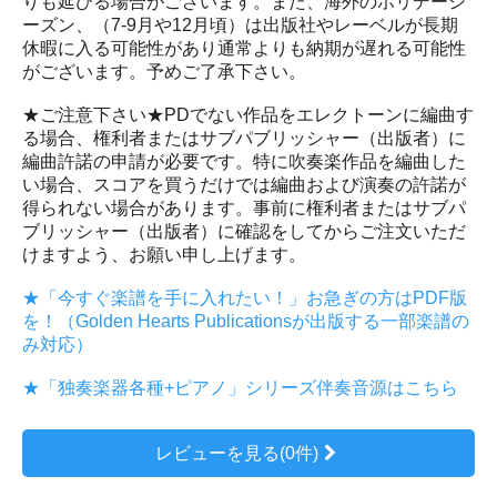
りも延びる場合がございます。また、海外のホリデーシ
ーズン、（7-9月や12月頃）は出版社やレーベルが長期
休暇に入る可能性があり通常よりも納期が遅れる可能性
がございます。予めご了承下さい。
★ご注意下さい★PDでない作品をエレクトーンに編曲す
る場合、権利者またはサブパブリッシャー（出版者）に
編曲許諾の申請が必要です。特に吹奏楽作品を編曲した
い場合、スコアを買うだけでは編曲および演奏の許諾が
得られない場合があります。事前に権利者またはサブパ
ブリッシャー（出版者）に確認をしてからご注文いただ
けますよう、お願い申し上げます。
★「今すぐ楽譜を手に入れたい！」お急ぎの方はPDF版
を！（Golden Hearts Publicationsが出版する一部楽譜の
み対応）
★「独奏楽器各種+ピアノ」シリーズ伴奏音源はこちら
レビューを見る(0件)