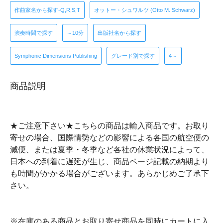
作曲家名から探す-Q,R,S,T
オットー・シュワルツ (Otto M. Schwarz)
演奏時間で探す
～10分
出版社名から探す
Symphonic Dimensions Publishing
グレード別で探す
4～
商品説明
★ご注意下さい★こちらの商品は輸入商品です。お取り
寄せの場合、国際情勢などの影響による各国の航空便の
減便、または夏季・冬季など各社の休業状況によって、
日本への到着に遅延が生じ、商品ページ記載の納期より
も時間がかかる場合がございます。あらかじめご了承下
さい。
※在庫のある商品とお取り寄せ商品を同時にカートに入