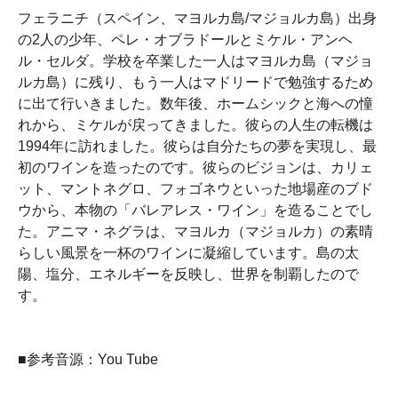
フェラニチ（スペイン、マヨルカ島/マジョルカ島）出身
の2人の少年、ペレ・オブラドールとミケル・アンヘ
ル・セルダ。学校を卒業した一人はマヨルカ島（マジョ
ルカ島）に残り、もう一人はマドリードで勉強するため
に出て行いきました。数年後、ホームシックと海への憧
れから、ミケルが戻ってきました。彼らの人生の転機は
1994年に訪れました。彼らは自分たちの夢を実現し、最
初のワインを造ったのです。彼らのビジョンは、カリェ
ット、マントネグロ、フォゴネウといった地場産のブド
ウから、本物の「バレアレス・ワイン」を造ることでし
た。アニマ・ネグラは、マヨルカ（マジョルカ）の素晴
らしい風景を一杯のワインに凝縮しています。島の太
陽、塩分、エネルギーを反映し、世界を制覇したので
す。
■参考音源：You Tube