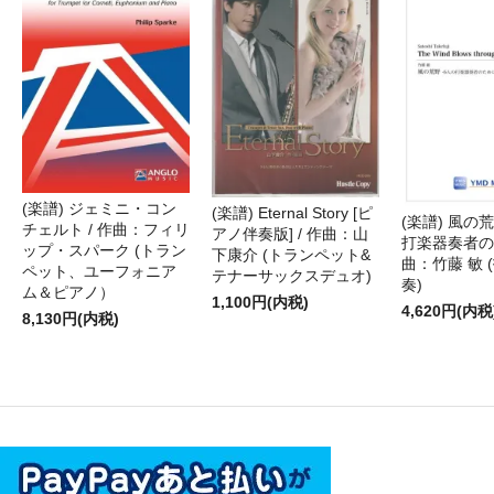
(楽譜) ジェミニ・コン
(楽譜) Eternal Story [ピ
(楽譜) 風の荒
チェルト / 作曲：フィリ
アノ伴奏版] / 作曲：山
打楽器奏者のた
ップ・スパーク (トラン
下康介 (トランペット&
曲：竹藤 敏 
ペット、ユーフォニア
テナーサックスデュオ)
奏)
ム＆ピアノ）
1,100円(内税)
4,620円(内税
8,130円(内税)