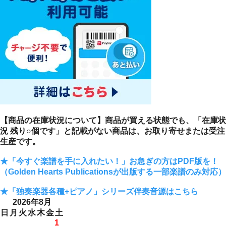
【商品の在庫状況について】商品が買える状態でも、「在庫状
況 残り○個です」と記載がない商品は、お取り寄せまたは受注
生産です。
★「今すぐ楽譜を手に入れたい！」お急ぎの方はPDF版を！
（Golden Hearts Publicationsが出版する一部楽譜のみ対応）
★「独奏楽器各種+ピアノ」シリーズ伴奏音源はこちら
2026年8月
日
月
火
水
木
金
土
1