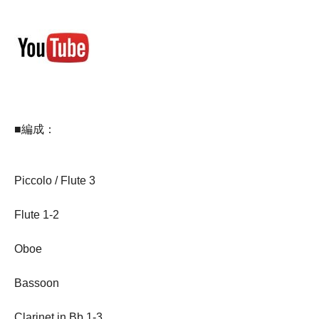
■編成：
Piccolo / Flute 3
Flute 1-2
Oboe
Bassoon
Clarinet in Bb 1-3