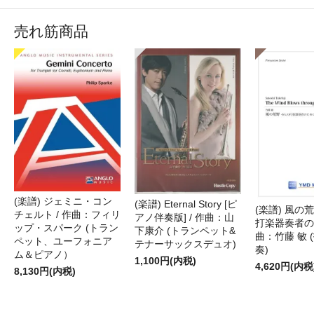
売れ筋商品
(楽譜) ジェミニ・コン
(楽譜) Eternal Story [ピ
(楽譜) 風の荒
チェルト / 作曲：フィリ
アノ伴奏版] / 作曲：山
打楽器奏者のた
ップ・スパーク (トラン
下康介 (トランペット&
曲：竹藤 敏 
ペット、ユーフォニア
テナーサックスデュオ)
奏)
ム＆ピアノ）
1,100円(内税)
4,620円(内税
8,130円(内税)