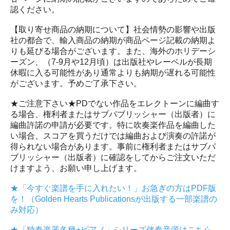
認ください。
【取り寄せ商品の納期について】社会情勢の影響や出版
社の都合で、輸入商品の納期が商品ページ記載の納期よ
りも延びる場合がございます。また、海外のホリデーシ
ーズン、（7-9月や12月頃）は出版社やレーベルが長期
休暇に入る可能性があり通常よりも納期が遅れる可能性
がございます。予めご了承下さい。
★ご注意下さい★PDでない作品をエレクトーンに編曲す
る場合、権利者またはサブパブリッシャー（出版者）に
編曲許諾の申請が必要です。特に吹奏楽作品を編曲した
い場合、スコアを買うだけでは編曲および演奏の許諾が
得られない場合があります。事前に権利者またはサブパ
ブリッシャー（出版者）に確認をしてからご注文いただ
けますよう、お願い申し上げます。
★「今すぐ楽譜を手に入れたい！」お急ぎの方はPDF版
を！（Golden Hearts Publicationsが出版する一部楽譜の
み対応）
★「独奏楽器各種+ピアノ」シリーズ伴奏音源はこちら