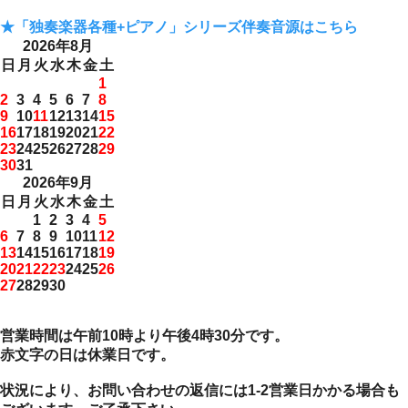
★「独奏楽器各種+ピアノ」シリーズ伴奏音源はこちら
2026年8月
日
月
火
水
木
金
土
1
2
3
4
5
6
7
8
9
10
11
12
13
14
15
16
17
18
19
20
21
22
23
24
25
26
27
28
29
30
31
2026年9月
日
月
火
水
木
金
土
1
2
3
4
5
6
7
8
9
10
11
12
13
14
15
16
17
18
19
20
21
22
23
24
25
26
27
28
29
30
営業時間は午前10時より午後4時30分です。
赤文字の日は休業日です。
状況により、お問い合わせの返信には1-2営業日かかる場合も