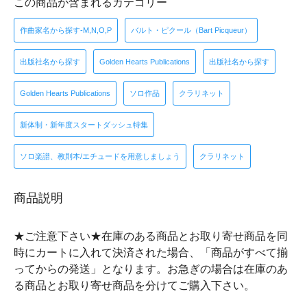
この商品が含まれるカテゴリー
作曲家名から探す-M,N,O,P
バルト・ピクール（Bart Picqueur）
出版社名から探す
Golden Hearts Publications
出版社名から探す
Golden Hearts Publications
ソロ作品
クラリネット
新体制・新年度スタートダッシュ特集
ソロ楽譜、教則本/エチュードを用意しましょう
クラリネット
商品説明
★ご注意下さい★在庫のある商品とお取り寄せ商品を同
時にカートに入れて決済された場合、「商品がすべて揃
ってからの発送」となります。お急ぎの場合は在庫のあ
る商品とお取り寄せ商品を分けてご購入下さい。