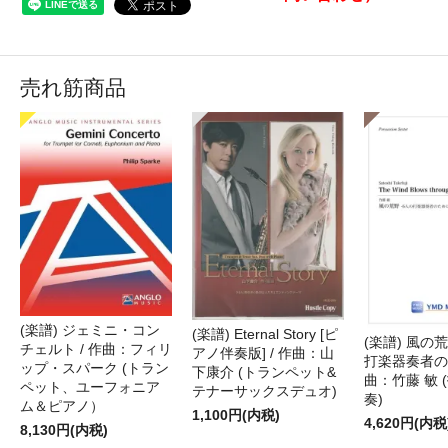
売れ筋商品
(楽譜) ジェミニ・コン
(楽譜) Eternal Story [ピ
(楽譜) 風の荒
チェルト / 作曲：フィリ
アノ伴奏版] / 作曲：山
打楽器奏者のた
ップ・スパーク (トラン
下康介 (トランペット&
曲：竹藤 敏 
ペット、ユーフォニア
テナーサックスデュオ)
奏)
ム＆ピアノ）
1,100円(内税)
4,620円(内税
8,130円(内税)