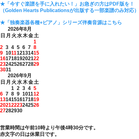
★「今すぐ楽譜を手に入れたい！」お急ぎの方はPDF版を！
（Golden Hearts Publicationsが出版する一部楽譜のみ対応）
★「独奏楽器各種+ピアノ」シリーズ伴奏音源はこちら
2026年8月
日
月
火
水
木
金
土
1
2
3
4
5
6
7
8
9
10
11
12
13
14
15
16
17
18
19
20
21
22
23
24
25
26
27
28
29
30
31
2026年9月
日
月
火
水
木
金
土
1
2
3
4
5
6
7
8
9
10
11
12
13
14
15
16
17
18
19
20
21
22
23
24
25
26
27
28
29
30
営業時間は午前10時より午後4時30分です。
赤文字の日は休業日です。