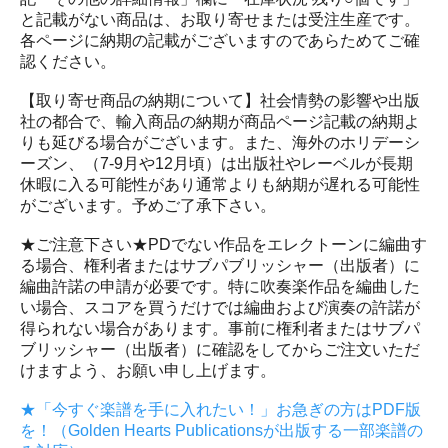
と記載がない商品は、お取り寄せまたは受注生産です。
各ページに納期の記載がございますのであらためてご確
認ください。
【取り寄せ商品の納期について】社会情勢の影響や出版
社の都合で、輸入商品の納期が商品ページ記載の納期よ
りも延びる場合がございます。また、海外のホリデーシ
ーズン、（7-9月や12月頃）は出版社やレーベルが長期
休暇に入る可能性があり通常よりも納期が遅れる可能性
がございます。予めご了承下さい。
★ご注意下さい★PDでない作品をエレクトーンに編曲す
る場合、権利者またはサブパブリッシャー（出版者）に
編曲許諾の申請が必要です。特に吹奏楽作品を編曲した
い場合、スコアを買うだけでは編曲および演奏の許諾が
得られない場合があります。事前に権利者またはサブパ
ブリッシャー（出版者）に確認をしてからご注文いただ
けますよう、お願い申し上げます。
★「今すぐ楽譜を手に入れたい！」お急ぎの方はPDF版
を！（Golden Hearts Publicationsが出版する一部楽譜の