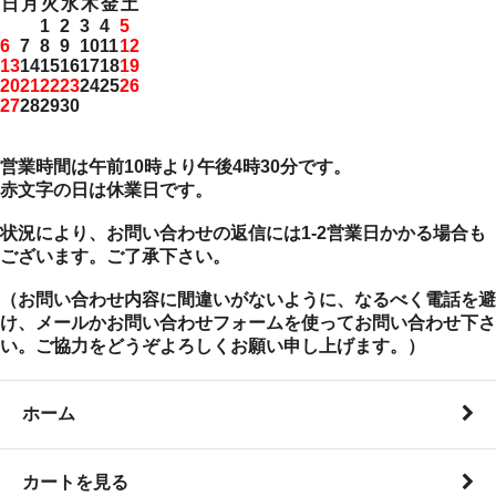
日
月
火
水
木
金
土
1
2
3
4
5
6
7
8
9
10
11
12
13
14
15
16
17
18
19
20
21
22
23
24
25
26
27
28
29
30
営業時間は午前10時より午後4時30分です。
赤文字の日は休業日です。
状況により、お問い合わせの返信には1-2営業日かかる場合も
ございます。ご了承下さい。
（お問い合わせ内容に間違いがないように、なるべく電話を避
け、メールかお問い合わせフォームを使ってお問い合わせ下さ
い。ご協力をどうぞよろしくお願い申し上げます。）
ホーム
カートを見る