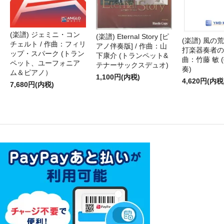
(楽譜) ジェミニ・コン
(楽譜) Eternal Story [ピ
(楽譜) 風の荒
チェルト / 作曲：フィリ
アノ伴奏版] / 作曲：山
打楽器奏者のた
ップ・スパーク (トラン
下康介 (トランペット&
曲：竹藤 敏 
ペット、ユーフォニア
テナーサックスデュオ)
奏)
ム＆ピアノ）
1,100円(内税)
4,620円(内税
7,680円(内税)