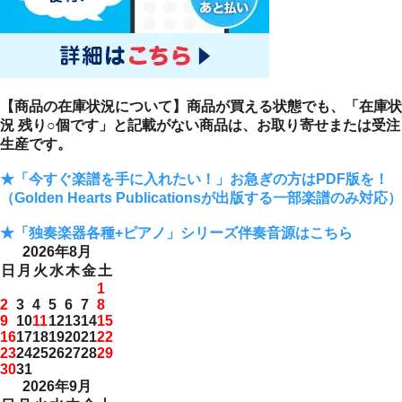
【商品の在庫状況について】商品が買える状態でも、「在庫状
況 残り○個です」と記載がない商品は、お取り寄せまたは受注
生産です。
★「今すぐ楽譜を手に入れたい！」お急ぎの方はPDF版を！
（Golden Hearts Publicationsが出版する一部楽譜のみ対応）
★「独奏楽器各種+ピアノ」シリーズ伴奏音源はこちら
2026年8月
日
月
火
水
木
金
土
1
2
3
4
5
6
7
8
9
10
11
12
13
14
15
16
17
18
19
20
21
22
23
24
25
26
27
28
29
30
31
2026年9月