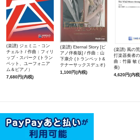
(楽譜) ジェミニ・コン
(楽譜) Eternal Story [ピ
(楽譜) 風の荒
チェルト / 作曲：フィリ
アノ伴奏版] / 作曲：山
打楽器奏者のた
ップ・スパーク (トラン
下康介 (トランペット&
曲：竹藤 敏 
ペット、ユーフォニア
テナーサックスデュオ)
奏)
ム＆ピアノ）
1,100円(内税)
4,620円(内税
7,680円(内税)