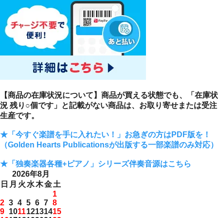
【商品の在庫状況について】商品が買える状態でも、「在庫状
況 残り○個です」と記載がない商品は、お取り寄せまたは受注
生産です。
★「今すぐ楽譜を手に入れたい！」お急ぎの方はPDF版を！
（Golden Hearts Publicationsが出版する一部楽譜のみ対応）
★「独奏楽器各種+ピアノ」シリーズ伴奏音源はこちら
2026年8月
日
月
火
水
木
金
土
1
2
3
4
5
6
7
8
9
10
11
12
13
14
15