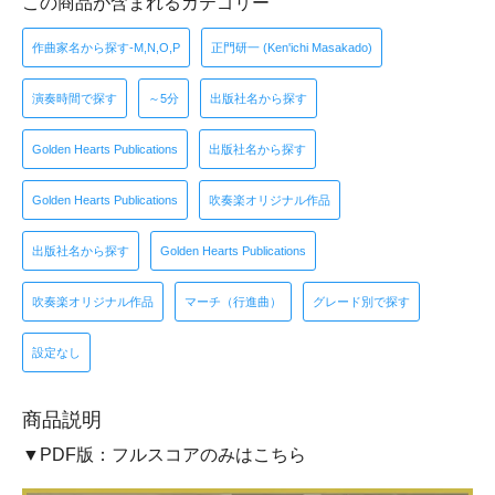
この商品が含まれるカテゴリー
作曲家名から探す-M,N,O,P
正門研一 (Ken'ichi Masakado)
演奏時間で探す
～5分
出版社名から探す
Golden Hearts Publications
出版社名から探す
Golden Hearts Publications
吹奏楽オリジナル作品
出版社名から探す
Golden Hearts Publications
吹奏楽オリジナル作品
マーチ（行進曲）
グレード別で探す
設定なし
商品説明
▼PDF版：フルスコアのみはこちら