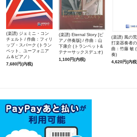
(楽譜) ジェミニ・コン
(楽譜) Eternal Story [ピ
(楽譜) 風の荒
チェルト / 作曲：フィリ
アノ伴奏版] / 作曲：山
打楽器奏者のた
ップ・スパーク (トラン
下康介 (トランペット&
曲：竹藤 敏 
ペット、ユーフォニア
テナーサックスデュオ)
奏)
ム＆ピアノ）
1,100円(内税)
4,620円(内税
7,680円(内税)