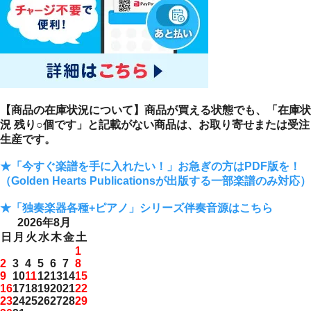
【商品の在庫状況について】商品が買える状態でも、「在庫状
況 残り○個です」と記載がない商品は、お取り寄せまたは受注
生産です。
★「今すぐ楽譜を手に入れたい！」お急ぎの方はPDF版を！
（Golden Hearts Publicationsが出版する一部楽譜のみ対応）
★「独奏楽器各種+ピアノ」シリーズ伴奏音源はこちら
2026年8月
日
月
火
水
木
金
土
1
2
3
4
5
6
7
8
9
10
11
12
13
14
15
16
17
18
19
20
21
22
23
24
25
26
27
28
29