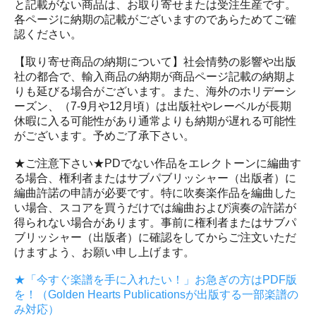
と記載がない商品は、お取り寄せまたは受注生産です。
各ページに納期の記載がございますのであらためてご確
認ください。
【取り寄せ商品の納期について】社会情勢の影響や出版
社の都合で、輸入商品の納期が商品ページ記載の納期よ
りも延びる場合がございます。また、海外のホリデーシ
ーズン、（7-9月や12月頃）は出版社やレーベルが長期
休暇に入る可能性があり通常よりも納期が遅れる可能性
がございます。予めご了承下さい。
★ご注意下さい★PDでない作品をエレクトーンに編曲す
る場合、権利者またはサブパブリッシャー（出版者）に
編曲許諾の申請が必要です。特に吹奏楽作品を編曲した
い場合、スコアを買うだけでは編曲および演奏の許諾が
得られない場合があります。事前に権利者またはサブパ
ブリッシャー（出版者）に確認をしてからご注文いただ
けますよう、お願い申し上げます。
★「今すぐ楽譜を手に入れたい！」お急ぎの方はPDF版
を！（Golden Hearts Publicationsが出版する一部楽譜の
み対応）