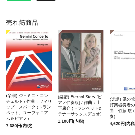
売れ筋商品
(楽譜) ジェミニ・コン
(楽譜) Eternal Story [ピ
(楽譜) 風の荒
チェルト / 作曲：フィリ
アノ伴奏版] / 作曲：山
打楽器奏者のた
ップ・スパーク (トラン
下康介 (トランペット&
曲：竹藤 敏 
ペット、ユーフォニア
テナーサックスデュオ)
奏)
ム＆ピアノ）
1,100円(内税)
4,620円(内税
7,680円(内税)