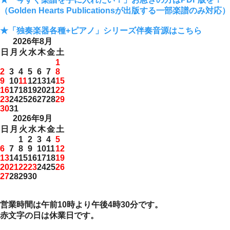
（Golden Hearts Publicationsが出版する一部楽譜のみ対応）
★「独奏楽器各種+ピアノ」シリーズ伴奏音源はこちら
2026年8月
日
月
火
水
木
金
土
1
2
3
4
5
6
7
8
9
10
11
12
13
14
15
16
17
18
19
20
21
22
23
24
25
26
27
28
29
30
31
2026年9月
日
月
火
水
木
金
土
1
2
3
4
5
6
7
8
9
10
11
12
13
14
15
16
17
18
19
20
21
22
23
24
25
26
27
28
29
30
営業時間は午前10時より午後4時30分です。
赤文字の日は休業日です。