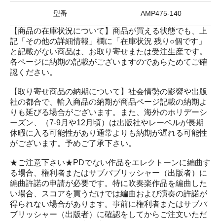
型番
AMP475-140
【商品の在庫状況について】商品が買える状態でも、上
記「その他の詳細情報」欄に「在庫状況 残り○個です」
と記載がない商品は、お取り寄せまたは受注生産です。
各ページに納期の記載がございますのであらためてご確
認ください。
【取り寄せ商品の納期について】社会情勢の影響や出版
社の都合で、輸入商品の納期が商品ページ記載の納期よ
りも延びる場合がございます。また、海外のホリデーシ
ーズン、（7-9月や12月頃）は出版社やレーベルが長期
休暇に入る可能性があり通常よりも納期が遅れる可能性
がございます。予めご了承下さい。
★ご注意下さい★PDでない作品をエレクトーンに編曲す
る場合、権利者またはサブパブリッシャー（出版者）に
編曲許諾の申請が必要です。特に吹奏楽作品を編曲した
い場合、スコアを買うだけでは編曲および演奏の許諾が
得られない場合があります。事前に権利者またはサブパ
ブリッシャー（出版者）に確認をしてからご注文いただ