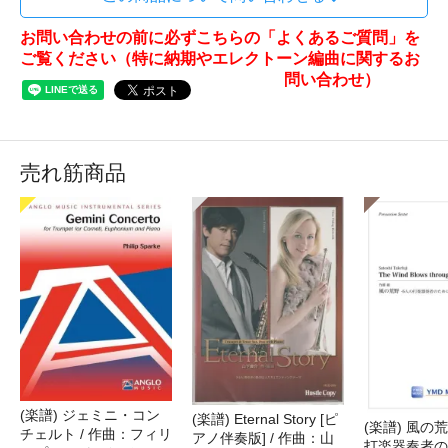
お問い合わせの前に必ずこちらの「よくあるご質問」を
ご覧ください（特に納期やエレクトーン編曲に関するお
問い合わせ）
売れ筋商品
(楽譜) ジェミニ・コン
(楽譜) Eternal Story [ピ
(楽譜) 風の荒
チェルト / 作曲：フィリ
アノ伴奏版] / 作曲：山
打楽器奏者のた