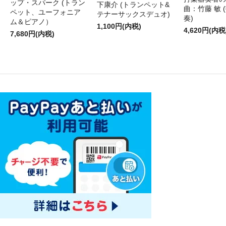
ップ・スパーク (トラン
下康介 (トランペット&
曲：竹藤 敏 
ペット、ユーフォニア
テナーサックスデュオ)
奏)
ム＆ピアノ）
1,100円(内税)
4,620円(内税
7,680円(内税)