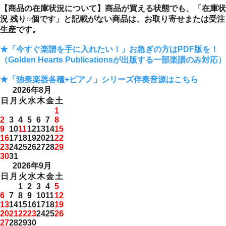
【商品の在庫状況について】商品が買える状態でも、「在庫状
況 残り○個です」と記載がない商品は、お取り寄せまたは受注
生産です。
★「今すぐ楽譜を手に入れたい！」お急ぎの方はPDF版を！
（Golden Hearts Publicationsが出版する一部楽譜のみ対応）
★「独奏楽器各種+ピアノ」シリーズ伴奏音源はこちら
2026年8月
日
月
火
水
木
金
土
1
2
3
4
5
6
7
8
9
10
11
12
13
14
15
16
17
18
19
20
21
22
23
24
25
26
27
28
29
30
31
2026年9月
日
月
火
水
木
金
土
1
2
3
4
5
6
7
8
9
10
11
12
13
14
15
16
17
18
19
20
21
22
23
24
25
26
27
28
29
30